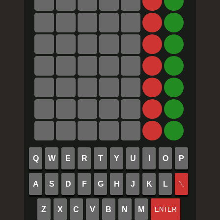
Q
W
E
R
T
Y
U
I
O
P
A
S
D
F
G
H
J
K
L
␡
Z
X
C
V
B
N
M
ENTER