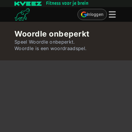
Fitness voor je brein
Inloggen
Denkspelletjes
Woordle onbeperkt
Quizzen
Speel Woordle onbeperkt.
Woordle is een woordraadspel.
Gebruiker
Contact