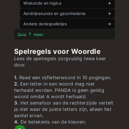
Dutch wordle
Wiskunde en logica
onbeperkt
Dubbele woorden
Spelhoek
Aardrijkskunde en geschiedenis
onbeperkt
onbeperkt
Woordle
Vijf hoeken
Spel vlaggen
onbeperkt
Andere denkspelletjes
onbeperkt
onbeperkt
Snelle woorden
8 Schuifpuzzel
Spel landen
onbeperkt
onbeperkt
Stroop Test
onbeperkt
Quiz
meer
15 Schuifpuzzel
Spel Amerikaanse staten
onbeperkt
onbeperkt
Spelregels voor Woordle
Spelgetallen
Spel Amerikaanse vlaggen
onbeperkt
onbeperkt
Lees de spelregels zorgvuldig twee keer
Grote vergelijking
onbeperkt
door.
1.
Raad een vijfletterwoord in 10 pogingen.
2.
Een letter in een woord mag niet
herhaald worden. PANDA is geen geldig
woord omdat A wordt herhaald.
3.
Het semafoor aan de rechterzijde vertelt
je niet waar de juiste letters zijn, alleen het
aantal ervan.
4.
De betekenis van de kleuren: