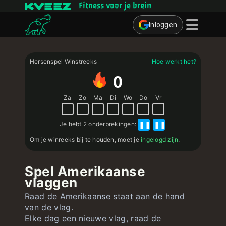
Fitness voor je brein
Inloggen
Denkspelletjes
Hersenspel Winstreeks
Hoe werkt het?
Quizzen
0
Gebruiker
Za
Zo
Ma
Di
Wo
Do
Vr
Contact
Je hebt
2 onderbrekingen
:
❚❚
❚❚
Om je winreeks bij te houden, moet je
ingelogd zijn
.
Spel Amerikaanse
vlaggen
Raad de Amerikaanse staat aan de hand
van de vlag.
Elke dag een nieuwe vlag, raad de