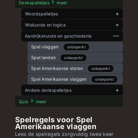
Denkspelletjes
meer
Woordspelletjes
Dutch wordle
Wiskunde en logica
onbeperkt
Dubbele woorden
Spelhoek
Aardrijkskunde en geschiedenis
onbeperkt
onbeperkt
Woordle
Vijf hoeken
Spel vlaggen
onbeperkt
onbeperkt
onbeperkt
Snelle woorden
8 Schuifpuzzel
Spel landen
onbeperkt
onbeperkt
onbeperkt
15 Schuifpuzzel
Spel Amerikaanse staten
onbeperkt
onbeperkt
Spelgetallen
Spel Amerikaanse vlaggen
onbeperkt
onbeperkt
Grote vergelijking
Andere denkspelletjes
onbeperkt
Stroop Test
Quiz
meer
Spelregels voor Spel
Amerikaanse vlaggen
Lees de spelregels zorgvuldig twee keer