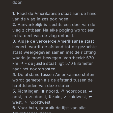
door.
1.
Raad de Amerikaanse staat aan de hand
van de vlag in zes pogingen.
2.
Aanvankelijk is slechts een deel van de
vlag zichtbaar. Na elke poging wordt een
extra deel van de vlag onthuld.
3.
Als je de verkeerde Amerikaanse staat
invoert, wordt de afstand tot de gezochte
staat weergegeven samen met de richting
waarin je moet bewegen. Voorbeeld: 570
km ↗️ - de juiste staat ligt 570 kilometer
naar het noordoosten.
4.
De afstand tussen Amerikaanse staten
wordt gemeten als de afstand tussen de
hoofdsteden van deze staten.
5.
Richtingen: ⬆️ noord, ↗️ noordoost, ➡️
oost, ↘️ zuidoost, ⬇️ zuid, ↙️ zuidwest, ⬅️
west, ↖️ noordwest.
6.
Voor hulp, gebruik de lijst van alle