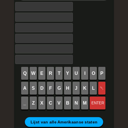
Q
W
E
R
T
Y
U
I
O
P
A
S
D
F
G
H
J
K
L
␡
_
Z
X
C
V
B
N
M
ENTER
Lijst van alle Amerikaanse staten