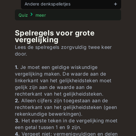
Spel vlaggen
Andere denkspelletjes
onbeperkt
Spel landen
Stroop Test
onbeperkt
Quiz
meer
Spel Amerikaanse staten
onbeperkt
Spelregels voor grote
Spel Amerikaanse vlaggen
onbeperkt
vergelijking
Lees de spelregels zorgvuldig twee keer
door.
1.
Je moet een geldige wiskundige
vergelijking maken. De waarde aan de
linkerkant van het gelijkheidsteken moet
gelijk zijn aan de waarde aan de
rechterkant van het gelijkheidsteken.
2.
Alleen cijfers zijn toegestaan aan de
rechterkant van het gelijkheidsteken (geen
rekenkundige bewerkingen).
3.
Het eerste teken in de vergelijking moet
een getal tussen 1 en 9 zijn.
4.
Vergeet niet: vermenigvuldigen en delen