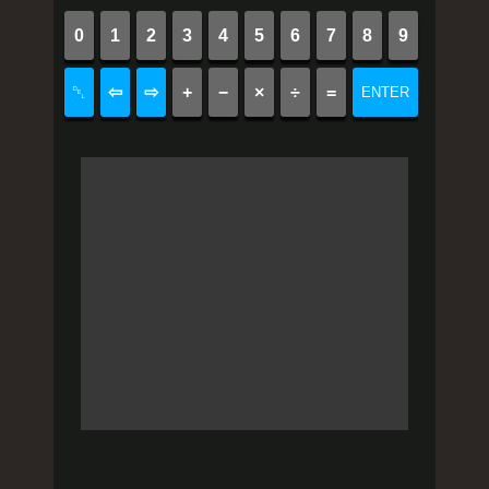
0
1
2
3
4
5
6
7
8
9
␡
⇦
⇨
+
−
×
÷
=
ENTER