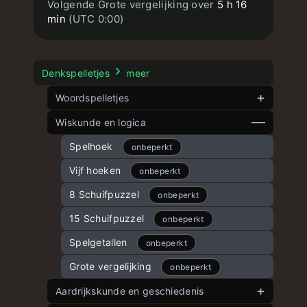
Volgende Grote vergelijking over
5 h 16
min
(UTC 0:00)
Denkspelletjes
meer
Woordspelletjes
Dutch wordle
Wiskunde en logica
onbeperkt
Dubbele woorden
Spelhoek
onbeperkt
onbeperkt
Woordle
Vijf hoeken
onbeperkt
onbeperkt
Snelle woorden
8 Schuifpuzzel
onbeperkt
onbeperkt
15 Schuifpuzzel
onbeperkt
Spelgetallen
onbeperkt
Grote vergelijking
onbeperkt
Aardrijkskunde en geschiedenis