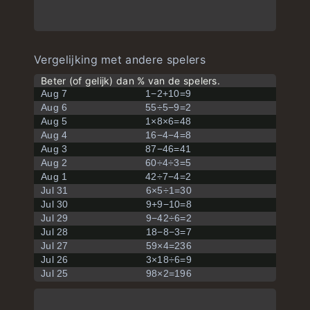
Vergelijking met andere spelers
Beter (of gelijk) dan % van de spelers.
Aug 7
1−2+10=9
Aug 6
55÷5−9=2
Aug 5
1×8×6=48
Aug 4
16−4−4=8
Aug 3
87−46=41
Aug 2
60÷4÷3=5
Aug 1
42÷7−4=2
Jul 31
6×5÷1=30
Jul 30
9+9−10=8
Jul 29
9−42÷6=2
Jul 28
18−8−3=7
Jul 27
59×4=236
Jul 26
3×18÷6=9
Jul 25
98×2=196