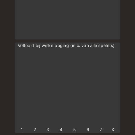
Voltooid bij welke poging (in % van alle spelers)
1
2
3
4
5
6
7
X