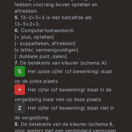
hebben voorrang boven optellen en
aftrekken.
5.
13−2×5=3 is niet hetzelfde als
13−5×2=3.
6.
Computertoetsenbord:
[+ plus, optellen]
[- koppelteken, aftrekken]
[x letter, vermenigvuldigen]
[: dubbele punt, delen]
7.
De betekenis van kleuren (schema A):
5
Het juiste cijfer (of bewerking) staat
op de juiste plaats.
+
Het cijfer (of bewerking) staat in de
vergelijking maar niet op deze plaats.
2
Het cijfer (of bewerking) staat niet in
de vergelijking.
8.
De betekenis van de kleuren (schema B,
voor spelers met een verminderd vermogen