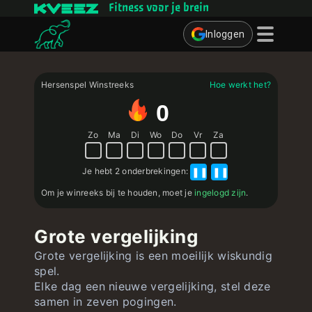
Fitness voor je brein
Inloggen
Denkspelletjes
Hersenspel Winstreeks
Hoe werkt het?
Quizzen
0
Gebruiker
Zo
Ma
Di
Wo
Do
Vr
Za
Contact
Je hebt
2 onderbrekingen
:
❚❚
❚❚
Om je winreeks bij te houden, moet je
ingelogd zijn
.
Grote vergelijking
Grote vergelijking is een moeilijk wiskundig
spel.
Elke dag een nieuwe vergelijking, stel deze
samen in zeven pogingen.