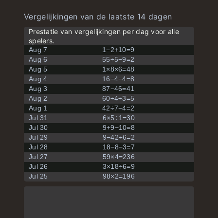
Vergelijkingen van de laatste 14 dagen
Prestatie van vergelijkingen per dag voor alle
spelers.
Aug 7
1−2+10=9
Aug 6
55÷5−9=2
Aug 5
1×8×6=48
Aug 4
16−4−4=8
Aug 3
87−46=41
Aug 2
60÷4÷3=5
Aug 1
42÷7−4=2
Jul 31
6×5÷1=30
Jul 30
9+9−10=8
Jul 29
9−42÷6=2
Jul 28
18−8−3=7
Jul 27
59×4=236
Jul 26
3×18÷6=9
Jul 25
98×2=196