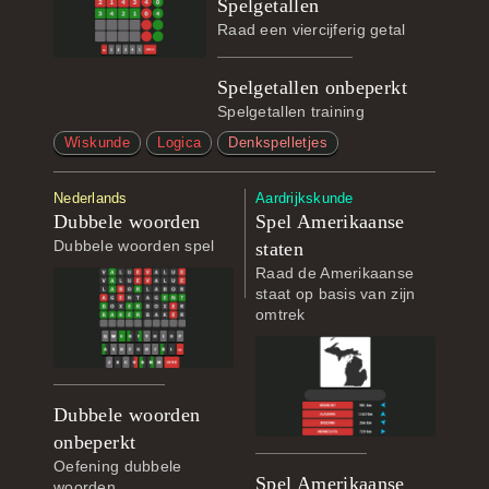
Spelgetallen
Raad een viercijferig getal
Spelgetallen onbeperkt
Spelgetallen training
Wiskunde
Logica
Denkspelletjes
Nederlands
Aardrijkskunde
Dubbele woorden
Spel Amerikaanse
Dubbele woorden spel
staten
Raad de Amerikaanse
staat op basis van zijn
omtrek
Dubbele woorden
onbeperkt
Oefening dubbele
Spel Amerikaanse
woorden