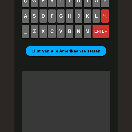
Q
W
E
R
T
Y
U
I
O
P
A
S
D
F
G
H
J
K
L
␡
_
Z
X
C
V
B
N
M
ENTER
Lijst van alle Amerikaanse staten