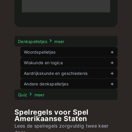
Denkspelletjes
meer
Woordspelletjes
Dutch wordle
Wiskunde en logica
onbeperkt
Dubbele woorden
Spelhoek
Aardrijkskunde en geschiedenis
onbeperkt
onbeperkt
Woordle
Vijf hoeken
Spel vlaggen
onbeperkt
Andere denkspelletjes
onbeperkt
onbeperkt
Snelle woorden
8 Schuifpuzzel
Spel landen
onbeperkt
onbeperkt
Stroop Test
onbeperkt
Quiz
meer
15 Schuifpuzzel
Spel Amerikaanse staten
onbeperkt
onbeperkt
Spelregels voor Spel
Spelgetallen
Spel Amerikaanse vlaggen
onbeperkt
onbeperkt
Amerikaanse Staten
Grote vergelijking
onbeperkt
Lees de spelregels zorgvuldig twee keer