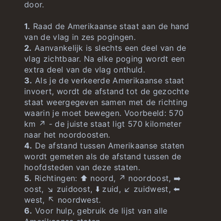
door.
1.
Raad de Amerikaanse staat aan de hand
van de vlag in zes pogingen.
2.
Aanvankelijk is slechts een deel van de
vlag zichtbaar. Na elke poging wordt een
extra deel van de vlag onthuld.
3.
Als je de verkeerde Amerikaanse staat
invoert, wordt de afstand tot de gezochte
staat weergegeven samen met de richting
waarin je moet bewegen. Voorbeeld: 570
km ↗️ - de juiste staat ligt 570 kilometer
naar het noordoosten.
4.
De afstand tussen Amerikaanse staten
wordt gemeten als de afstand tussen de
hoofdsteden van deze staten.
5.
Richtingen: ⬆️ noord, ↗️ noordoost, ➡️
oost, ↘️ zuidoost, ⬇️ zuid, ↙️ zuidwest, ⬅️
west, ↖️ noordwest.
6.
Voor hulp, gebruik de lijst van alle