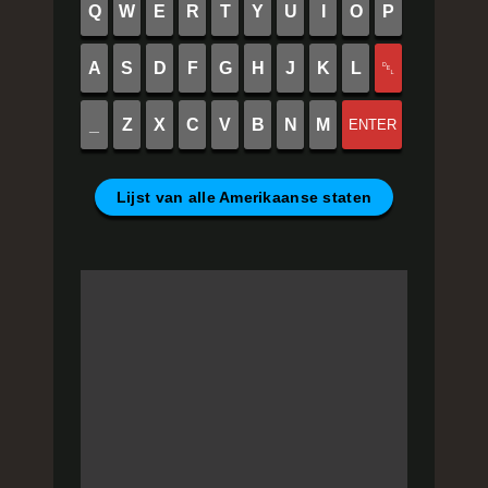
Q
W
E
R
T
Y
U
I
O
P
A
S
D
F
G
H
J
K
L
␡
_
Z
X
C
V
B
N
M
ENTER
Lijst van alle Amerikaanse staten