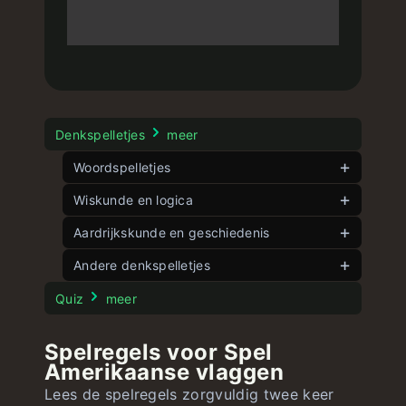
Denkspelletjes
meer
Woordspelletjes
Dutch wordle
Wiskunde en logica
onbeperkt
Dubbele woorden
Spelhoek
Aardrijkskunde en geschiedenis
onbeperkt
onbeperkt
Woordle
Vijf hoeken
Spel vlaggen
onbeperkt
Andere denkspelletjes
onbeperkt
onbeperkt
Snelle woorden
8 Schuifpuzzel
Spel landen
onbeperkt
onbeperkt
Stroop Test
onbeperkt
Quiz
meer
15 Schuifpuzzel
Spel Amerikaanse staten
onbeperkt
onbeperkt
Spelregels voor Spel
Spelgetallen
Spel Amerikaanse vlaggen
onbeperkt
onbeperkt
Amerikaanse vlaggen
Grote vergelijking
onbeperkt
Lees de spelregels zorgvuldig twee keer