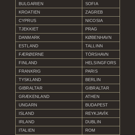
BULGARIEN
SOFIA
KROATIEN
ZAGREB
CYPRUS
NICOSIA
TJEKKIET
PRAG
DANMARK
KØBENHAVN
ESTLAND
TALLINN
FÆRØERNE
TÓRSHAVN
FINLAND
HELSINGFORS
FRANKRIG
PARIS
TYSKLAND
BERLIN
GIBRALTAR
GIBRALTAR
GRÆKENLAND
ATHEN
UNGARN
BUDAPEST
ISLAND
REYKJAVÍK
IRLAND
DUBLIN
ITALIEN
ROM