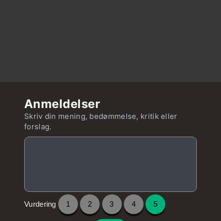
Anmeldelser
Skriv din mening, bedømmelse, kritik eller
forslag.
Vurdering
1
2
3
4
5