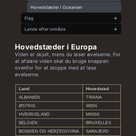
Hovedstæder i Oceanien
Flag
Lande efter område
Europæiske flag
Asiatiske flag
Europæiske lande efter areal
Hovedstæder i Europa
Afrikanske flag
Asiatiske lande efter areal
Viden er skjult, mens du løser øvelserne. For
at afsløre viden skal du bruge knappen
Nordamerikanske og Caribiske flag
Amerikanske lande efter areal
ovenfor for at stoppe med at løse
Sydamerikanske flag
Afrikanske lande efter areal
øvelserne.
Oceaniske flag
Oceaniske lande efter areal
Land
Hovedstad
ALBANIEN
TIRANA
ØSTRIG
WIEN
HVIDRUSLAND
MINSK
BELGIEN
BRUXELLES
BOSNIEN OG HERZEGOVINA
SARAJEVO