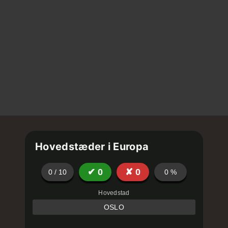
Hovedstæder i Europa
✔
0
✘
0
0
/
10
0
%
Hovedstad
OSLO