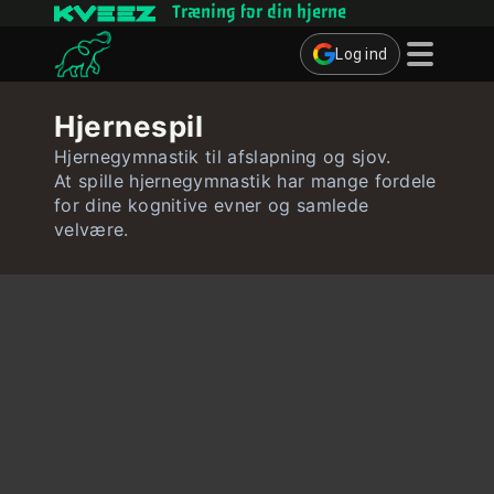
Træning for din hjerne
Log ind
Hjernespil
Hjernespil
Quizzer
Hjernegymnastik til afslapning og sjov.
At spille hjernegymnastik har mange fordele
Bruger
for dine kognitive evner og samlede
velvære.
Kontakt