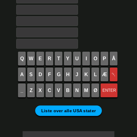
Q
W
E
R
T
Y
U
I
O
P
Å
A
S
D
F
G
H
J
K
L
Æ
␡
_
Z
X
C
V
B
N
M
Ø
ENTER
Liste over alle USA stater