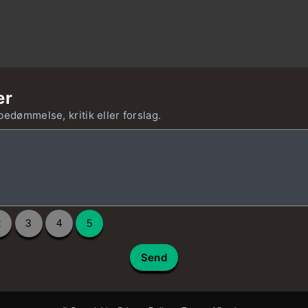
er
bedømmelse, kritik eller forslag.
2
3
4
5
Send