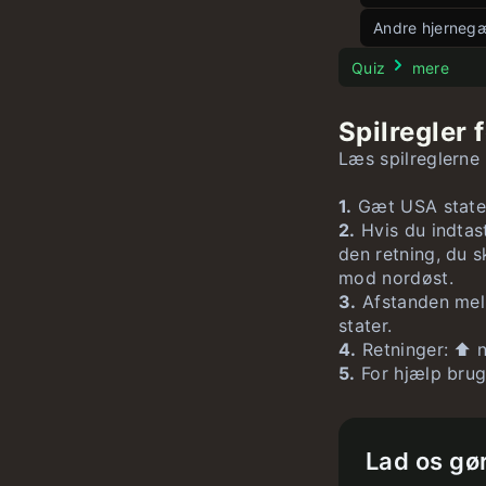
Wørdle
Fem vinkler
Spil flag
u
Andre hjernegæ
Hurtig Wørd
8 Puslespil
Spil lande
Stroop Test
Quiz
mere
15 Puslespil
Spil USA sta
Spilregler 
Spil tal
Spil USA fla
u
Læs spilreglerne
Stor ligning
1.
Gæt USA staten
2.
Hvis du indtas
den retning, du 
mod nordøst.
3.
Afstanden mel
stater.
4.
Retninger: ⬆️ n
5.
For hjælp brug 
Lad os gør