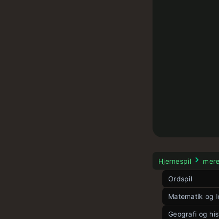
Hjernespil
mer
Ordspil
Dansk Word
Matematik og l
Dobbelt Wør
Vinkelspil
Geografi og his