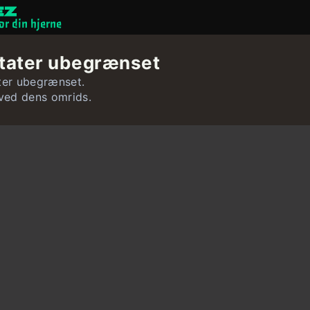
or din hjerne
Hjernespil
stater ubegrænset
Quizzer
ater ubegrænset.
ved dens omrids.
Bruger
Kontakt