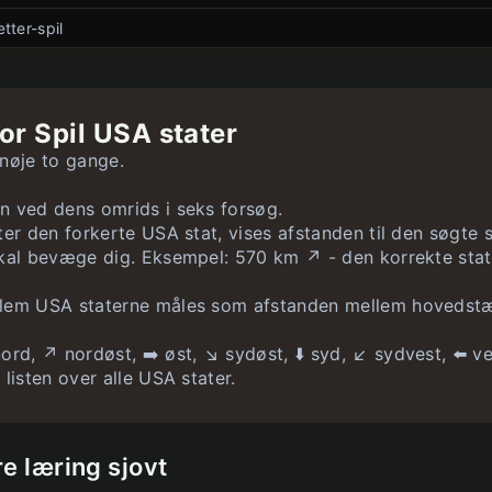
begrænset
tter-spil
ubegrænset
ubegrænset
le
ubegrænset
ubegrænset
ubegrænset
ter
ubegrænset
ubegrænset
for Spil USA stater
g
begrænset
ubegrænset
 nøje to gange.
ubegrænset
 ved dens omrids i seks forsøg.
ter den forkerte USA stat, vises afstanden til den søgt
skal bevæge dig. Eksempel: 570 km ↗️ - den korrekte stat
lem USA staterne måles som afstanden mellem hovedstæ
ord, ↗️ nordøst, ➡️ øst, ↘️ sydøst, ⬇️ syd, ↙️ sydvest, ⬅️ v
listen over alle USA stater.
e læring sjovt