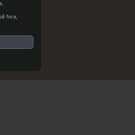
s.
på fora,