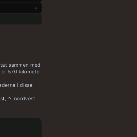
e stat sammen med
 er 570 kilometer
derne i disse
est, ↖️ nordvest.