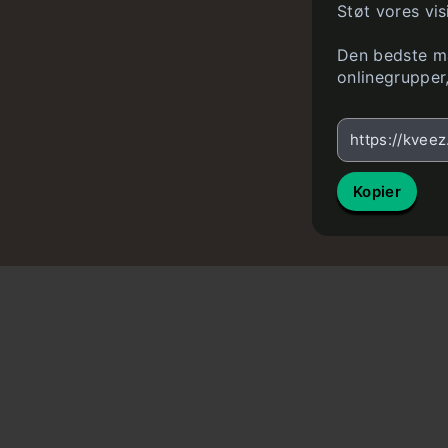
Støt vores vis
Den bedste måd
onlinegrupper
https://kvee
Kopier