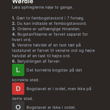
Wørdle
Stor ligning
ubegrænset
Læs spilreglerne nøje to gange.
1.
Gæt to fembogstavsord i 7 forsøg.
2.
Du kan indtaste et fembogstavsord.
3.
Ordene er uafhængige hinanden.
4.
Bogstavfliserne er farvet separat for
hvert ord.
5.
Venstre halvdel af en tast tæt på
tastaturet er farvet til venstre ord og højre
halvdel af en tast til højre ord.
6.
Betydningen af farver:
L
Det korrekte bogstav på det
korrekte sted.
D
Bogstavet er i ordet, men ikke på
dette sted.
O
Bogstavet er ikke i ordet.