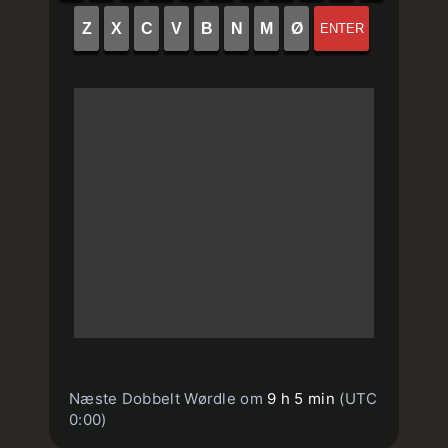
Z
X
C
V
B
N
M
Ø
ENTER
Næste Dobbelt Wørdle om
9 h 5 min
(UTC
0:00)