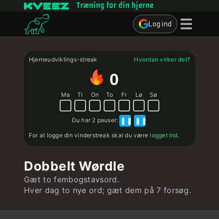
Træning for din hjerne
Log ind
Hjernespil
Hjerneudviklings-streak
Hvordan virker det?
Quizzer
0
Bruger
Ma
Ti
On
To
Fr
Lø
Sø
Kontakt
Du har
2 pauser
:
❚❚
❚❚
For at logge din vinderstreak skal du være
logget ind
.
Dobbelt Wørdle
Gæt to fembogstavsord.
Hver dag to nye ord; gæt dem på 7 forsøg.