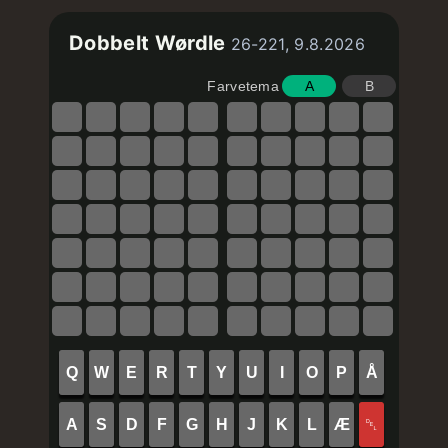
Dobbelt Wørdle
26-221, 9.8.2026
Farvetema
A
B
Q
W
E
R
T
Y
U
I
O
P
Å
A
S
D
F
G
H
J
K
L
Æ
␡