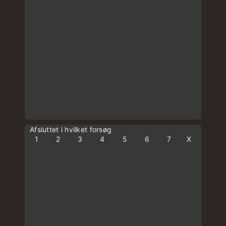
Afsluttet i hvilket forsøg
1
2
3
4
5
6
7
X