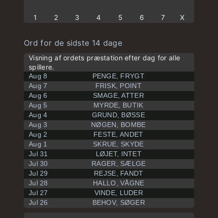
1
2
3
4
5
6
7
X
Ord for de sidste 14 dage
Visning af ordets præstation efter dag for alle
spillere.
Aug 8
PENGE, FRYGT
Aug 7
FRISK, POINT
Aug 6
SMAGE, ATTER
Aug 5
MYRDE, BUTIK
Aug 4
GRUND, BØSSE
Aug 3
NØGEN, BOMBE
Aug 2
FESTE, ANDET
Aug 1
SKRUE, SKYDE
Jul 31
LØJET, INTET
Jul 30
RAGER, SÆLGE
Jul 29
REJSE, FANDT
Jul 28
HALLO, VÅGNE
Jul 27
VINDE, LUDER
Jul 26
BEHOV, SØGER