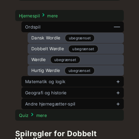
Hjernespil
mere
Ordspil
Dansk Wordle
ubegrænset
Dobbelt Wørdle
ubegrænset
Wørdle
ubegrænset
Hurtig Wørdle
ubegrænset
Matematik og logik
Vinkelspil
Geografi og historie
ubegrænset
Fem vinkler
Spil flag
Andre hjernegætter-spil
ubegrænset
ubegrænset
8 Puslespil
Spil lande
ubegrænset
Stroop Test
ubegrænset
Quiz
mere
15 Puslespil
Spil USA stater
ubegrænset
ubegrænset
Spilregler for Dobbelt
Spil tal
Spil USA flag
ubegrænset
ubegrænset