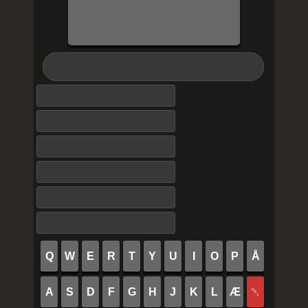
Q
W
E
R
T
Y
U
I
O
P
Å
A
S
D
F
G
H
J
K
L
Æ
␡