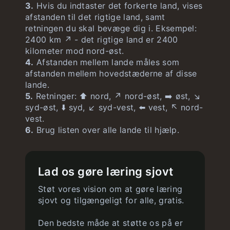
3.
Hvis du indtaster det forkerte land, vises
afstanden til det rigtige land, samt
retningen du skal bevæge dig i. Eksempel:
2400 km ↗️ - det rigtige land er 2400
kilometer mod nord-øst.
4.
Afstanden mellem lande måles som
afstanden mellem hovedstæderne af disse
lande.
5.
Retninger: ⬆️ nord, ↗️ nord-øst, ➡️ øst, ↘️
syd-øst, ⬇️ syd, ↙️ syd-vest, ⬅️ vest, ↖️ nord-
vest.
6.
Brug listen over alle lande til hjælp.
Lad os gøre læring sjovt
Støt vores vision om at gøre læring
sjovt og tilgængeligt for alle, gratis.
Den bedste måde at støtte os på er