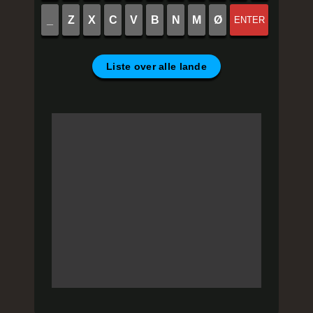
_
Z
X
C
V
B
N
M
Ø
ENTER
Liste over alle lande