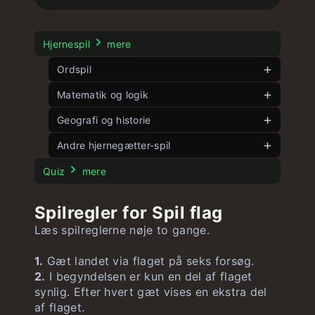
Hjernespil
mere
Ordspil
Dansk Wordle
Matematik og logik
ubegrænset
Dobbelt Wørdle
Vinkelspil
Geografi og historie
ubegrænset
ubegrænset
Wørdle
Fem vinkler
Spil flag
ubegrænset
Andre hjernegætter-spil
ubegrænset
ubegrænset
Hurtig Wørdle
8 Puslespil
Spil lande
ubegrænset
ubegrænset
Stroop Test
ubegrænset
Quiz
mere
15 Puslespil
Spil USA stater
ubegrænset
ubegrænset
Spilregler for Spil flag
Spil tal
Spil USA flag
ubegrænset
ubegrænset
Læs spilreglerne nøje to gange.
Stor ligning
ubegrænset
1.
Gæt landet via flaget på seks forsøg.
2.
I begyndelsen er kun en del af flaget
synlig. Efter hvert gæt vises en ekstra del
af flaget.