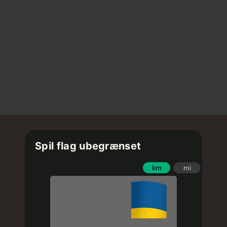
Spil flag ubegrænset
km
mi