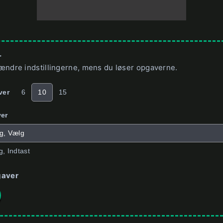
r
ændre indstillingerne, mens du løser opgaverne.
ver
6
10
15
er
ag, Vælg
g, Indtast
gaver