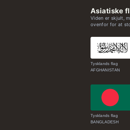
Europæiske l
Asiatiske f
Asiatiske la
Viden er skjult, 
ovenfor for at s
Amerikanske
Afrikanske l
Oceaniske la
Tysklands flag
AFGHANISTAN
Tysklands flag
BANGLADESH