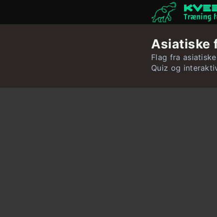
Træning f
Asiatiske 
Flag fra asiatiske
Quiz og interakti