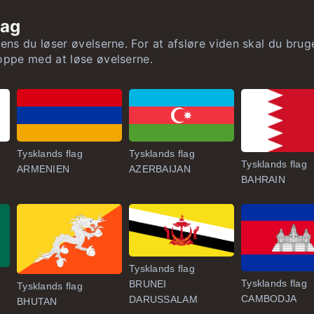
ande efter areal
lag
nde efter areal
mens du løser øvelserne. For at afsløre viden skal du bru
toppe med at løse øvelserne.
 lande efter areal
ande efter areal
nde efter areal
Tysklands flag
Tysklands flag
Tysklands flag
ARMENIEN
AZERBAIJAN
BAHRAIN
Tysklands flag
Tysklands flag
BRUNEI
Tysklands flag
CAMBODJA
DARUSSALAM
BHUTAN