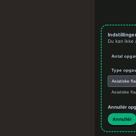
Indstillinge
Du kan ikke 
Antal opga
Type opgav
Asiatiske fl
Asiatiske fla
Annullér op
Annullér