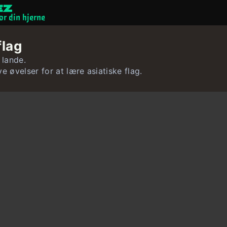
or din hjerne
Hjernespil
flag
Quizzer
 lande.
ve øvelser for at lære asiatiske flag.
Bruger
Kontakt