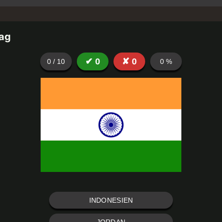
lag
✔
0
✘
0
0
/
10
0
%
INDONESIEN