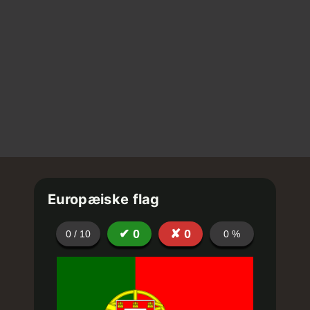
Europæiske flag
✔
0
✘
0
0
/
10
0
%