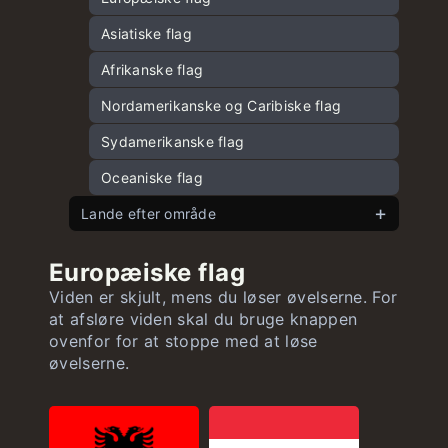
Hovedstæder i Nordamerika og Caribien
Asiatiske flag
Hovedstæder i Sydamerika
Afrikanske flag
Hovedstæder i Afrika
Nordamerikanske og Caribiske flag
Hovedstæder i Oceanien
Sydamerikanske flag
Oceaniske flag
Lande efter område
Europæiske lande efter areal
Europæiske flag
Asiatiske lande efter areal
Viden er skjult, mens du løser øvelserne. For
at afsløre viden skal du bruge knappen
Amerikanske lande efter areal
ovenfor for at stoppe med at løse
Afrikanske lande efter areal
øvelserne.
Oceaniske lande efter areal