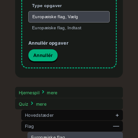
Type opgaver
Europæiske flag, Vælg
Europæiske flag, Indtast
Annullér opgaver
Annullér
Hjernespil
mere
Quiz
mere
Hovedstæder
Flag
Hovedstæder i Europa
Hovedstæder i Asien
Europæiske flag