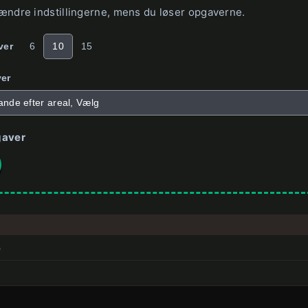
ændre indstillingerne, mens du løser opgaverne.
ver
6
10
15
er
ande efter areal, Vælg
gaver
e