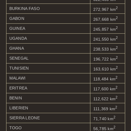
2
BURKINA FASO
272,967 km
2
GABON
267,668 km
2
GUINEA
245,857 km
2
UGANDA
241,550 km
2
GHANA
238,533 km
2
SENEGAL
196,722 km
2
TUNISIEN
163,610 km
2
MALAWI
118,484 km
2
ERITREA
117,600 km
2
BENIN
112,622 km
2
LIBERIEN
111,369 km
2
SIERRA LEONE
71,740 km
2
TOGO
56,785 km