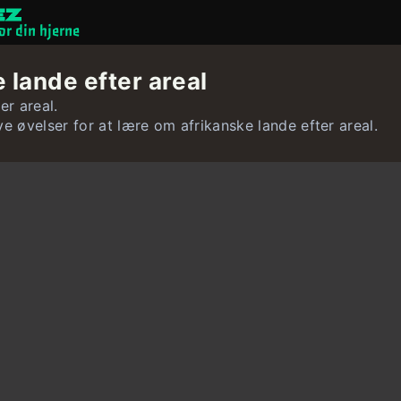
or din hjerne
Hjernespil
 lande efter areal
Quizzer
er areal.
ve øvelser for at lære om afrikanske lande efter areal.
Bruger
Kontakt