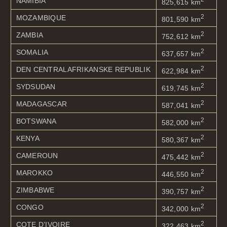
NAMIBIA
825,615 km
2
MOZAMBIQUE
801,590 km
2
ZAMBIA
752,612 km
2
SOMALIA
637,657 km
2
DEN CENTRALAFRIKANSKE REPUBLIK
622,984 km
2
SYDSUDAN
619,745 km
2
MADAGASCAR
587,041 km
2
BOTSWANA
582,000 km
2
KENYA
580,367 km
2
CAMEROUN
475,442 km
2
MAROKKO
446,550 km
2
ZIMBABWE
390,757 km
2
CONGO
342,000 km
2
COTE D’IVOIRE
322,463 km