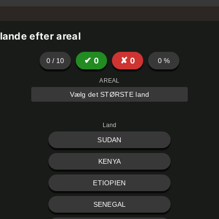
lande efter areal
✔
0
✘
0
0
/
10
0
%
AREAL
Vælg det STØRSTE land
Land
SUDAN
KENYA
ETIOPIEN
SENEGAL