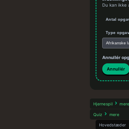
Du kan ikke 
Antal opga
Type opgav
Afrikanske l
Annullér op
Annullér
Hjernespil
mer
Quiz
mere
Hovedstæder