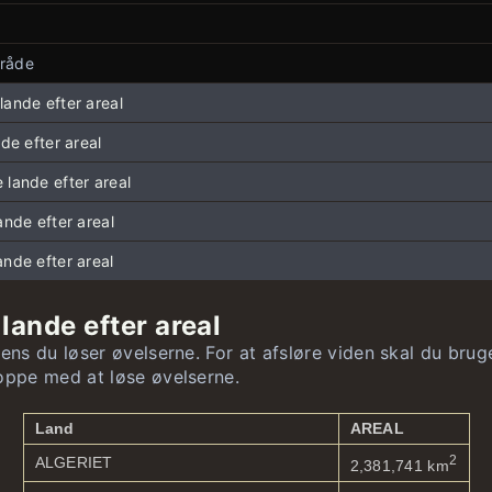
 i Europa
mråde
 i Asien
flag
 i Nordamerika og Caribien
ag
ande efter areal
r i Sydamerika
lag
nde efter areal
 i Afrika
nske og Caribiske flag
 lande efter areal
r i Oceanien
ske flag
ande efter areal
lag
nde efter areal
lande efter areal
mens du løser øvelserne. For at afsløre viden skal du bru
toppe med at løse øvelserne.
Land
AREAL
2
ALGERIET
2,381,741 km