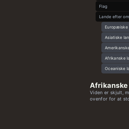
Flag
Hovedstæder
Lande efter o
Hovedstæder
Europæiske 
Hovedstæder
Asiatiske fl
Europæiske l
Hovedstæde
Afrikanske f
Asiatiske la
Hovedstæder
Nordamerika
Amerikanske
Hovedstæde
Sydamerikan
Afrikanske l
Oceaniske f
Oceaniske la
Afrikanske 
Viden er skjult, 
ovenfor for at s