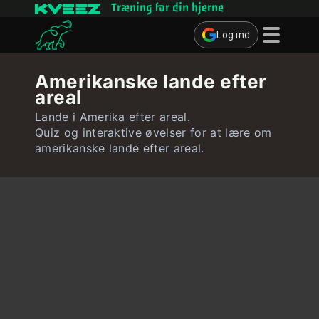
Træning for din hjerne
Log ind
Hjernespil
Amerikanske lande efter
areal
Quizzer
Lande i Amerika efter areal.
Bruger
Quiz og interaktive øvelser for at lære om
amerikanske lande efter areal.
Kontakt