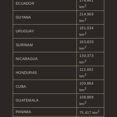
276,841
ECUADOR
2
km
214,969
GUYANA
2
km
181,034
URUGUAY
2
km
163,820
SURINAM
2
km
130,373
NICARAGUA
2
km
112,492
HONDURAS
2
km
109,884
CUBA
2
km
108,889
GUATEMALA
2
km
2
PANAMA
75,417 km