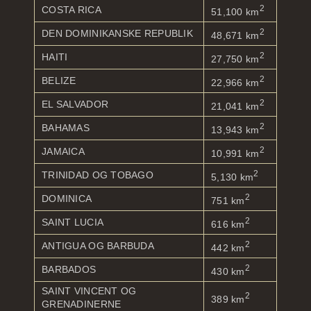
2
COSTA RICA
51,100 km
2
DEN DOMINIKANSKE REPUBLIK
48,671 km
2
HAITI
27,750 km
2
BELIZE
22,966 km
2
EL SALVADOR
21,041 km
2
BAHAMAS
13,943 km
2
JAMAICA
10,991 km
2
TRINIDAD OG TOBAGO
5,130 km
2
DOMINICA
751 km
2
SAINT LUCIA
616 km
2
ANTIGUA OG BARBUDA
442 km
2
BARBADOS
430 km
SAINT VINCENT OG
2
389 km
GRENADINERNE