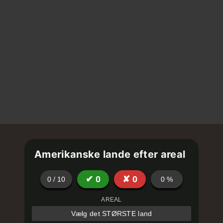
Amerikanske lande efter areal
✔
0
✘
0
0
/
10
0
%
AREAL
Vælg det STØRSTE land