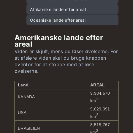
Hovedstæder i Oceanien
Sydamerikanske flag
Afrikanske lande efter areal
Oceaniske flag
Oceaniske lande efter areal
Amerikanske lande efter
areal
Viden er skjult, mens du løser øvelserne. For
at afsløre viden skal du bruge knappen
ovenfor for at stoppe med at løse
øvelserne.
Land
AREAL
9,984,670
KANADA
2
km
9,629,091
USA
2
km
8,515,767
BRASILIEN
2
km