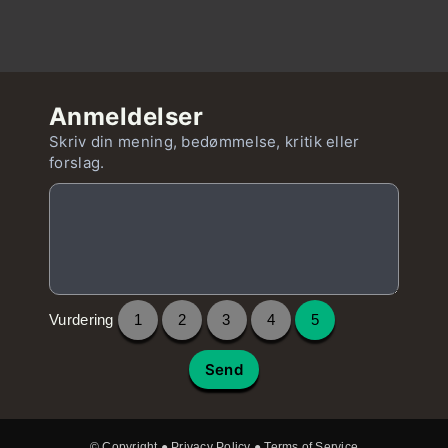
Anmeldelser
Skriv din mening, bedømmelse, kritik eller
forslag.
Vurdering
1
2
3
4
5
Send
© Copyright ●
Privacy Policy
●
Terms of Service