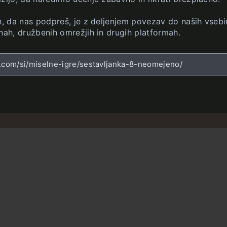
in, da nas podpreš, je z deljenjem povezav do naših vsebi
nah, družbenih omrežjih in drugih platformah.
z.com/si/miselne-igre/sestavljanka-8-neomejeno/