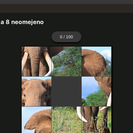
ka 8 neomejeno
0
/ 100