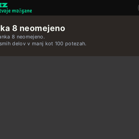
 tvoje možgane
Miselne igre
nka 8 neomejeno
Kvizi
janka 8 neomejeno.
osmih delov v manj kot 100 potezah.
Učne kartice
Interaktivne vaje
Uporabnik
Ustvari učne kar
Ustvari kviz
Stik ∴