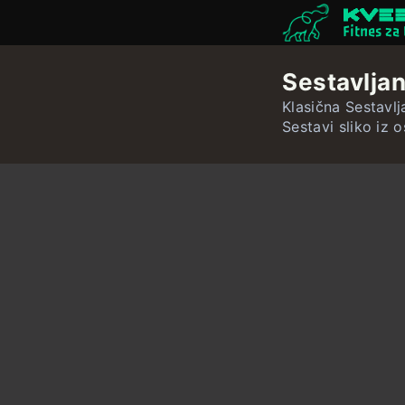
Fitnes za
Sestavlja
Klasična Sestavl
Sestavi sliko iz 