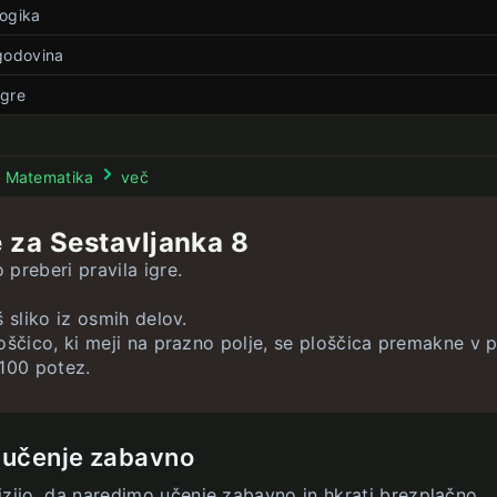
logika
stle
zgodovina
mejeno
neomejeno
igre
neomejeno
neomejeno
neomejeno
rke
a 8
neomejeno
neomejeno
neomejeno
a 15
a
neomejeno
neomejeno
 - Matematika
več
adjic
neomejeno
omejeno
omejeno
st
e za Sestavljanka 8
ve
neomejeno
neomejeno
neomejeno
preberi pravila igre.
neomejeno
neomejeno
neomejeno
 sliko iz osmih delov.
ščico, ki meji na prazno polje, se ploščica premakne v p
100 potez.
eomejeno
 učenje zabavno
izijo, da naredimo učenje zabavno in hkrati brezplačno.