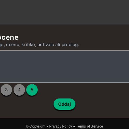
ocene
e, oceno, kritiko, pohvalo ali predlog.
3
4
5
Oddaj
© Copyright ●
Privacy Policy
●
Terms of Service