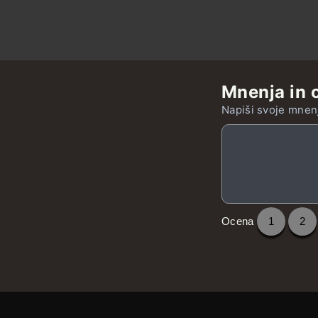
Mnenja in 
Napiši svoje mnenj
Ocena
1
2