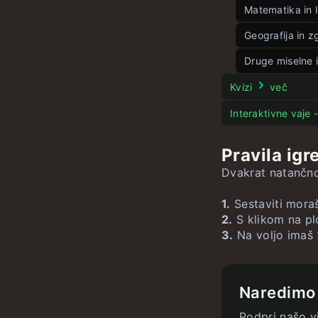
Matematika in 
Veliki kontek
Kontekstle
Kotle
Geografija in 
neo
Besedle
Pet kotov
Zastavle
Druge miselne 
Besedle 4 č
Sestavljank
Državle
Pesle
Kvizi
več
Sestavljank
Packa
Večja držav
Filmle
Interaktivne vaje
Potapljanje l
Dvojle
ZDAle
ne
ne
Stroopov te
Pravila igr
Številko
Besedko
ZDAle zasta
Dvakrat natančno 
Enačble
Hitrostle
Geografle
1.
Sestaviti moraš
Matematle
Letek
2.
S klikom na plo
3.
Na voljo imaš 
Mestle
n
Naredimo
Podpri našo v