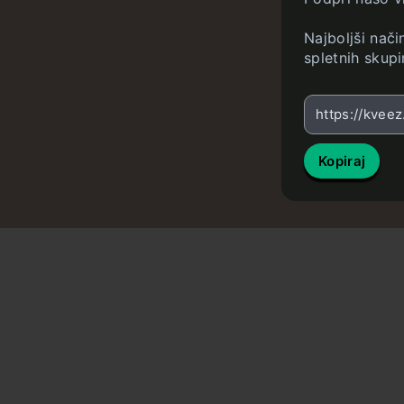
Najboljši nač
spletnih skupi
https://kvee
Kopiraj