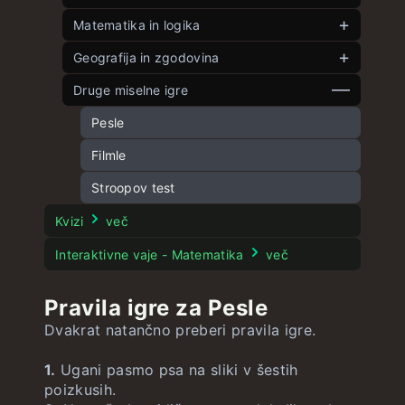
Matematika in logika
Veliki kontekstle
Kontekstle
Kotle
Geografija in zgodovina
neomejeno
neomejeno
Besedle
Pet kotov
Zastavle
Druge miselne igre
neomejeno
neomejeno
neomejeno
Besedle 4 črke
Sestavljanka 8
Državle
neomejeno
neomejeno
Pesle
neomejeno
Sestavljanka 15
Packa
Večja država
neomejeno
neomejeno
Filmle
Potapljanje ladjic
Dvojle
ZDAle
neomejeno
neomejeno
neomejeno
Stroopov test
Številko
Besedko
ZDAle zastave
neomejeno
neomejeno
neomejeno
Kvizi
več
Enačble
Hitrostle
Geografle
neomejeno
neomejeno
neomejeno
Interaktivne vaje - Matematika
več
Matematle
Letek
Pravila igre za Pesle
Mestle
neomejeno
Dvakrat natančno preberi pravila igre.
1.
Ugani pasmo psa na sliki v šestih
poizkusih.