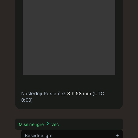
Naslednji Pesle čež
3 h 58 min
(UTC
0:00)
Miselne igre
več
Besedne igre