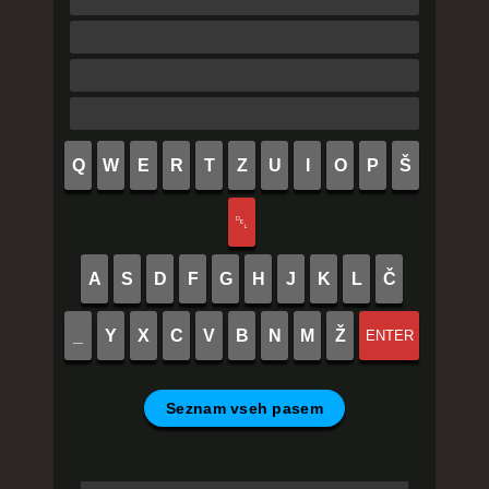
Q
W
E
R
T
Z
U
I
O
P
Š
␡
A
S
D
F
G
H
J
K
L
Č
_
Y
X
C
V
B
N
M
Ž
ENTER
Seznam vseh pasem