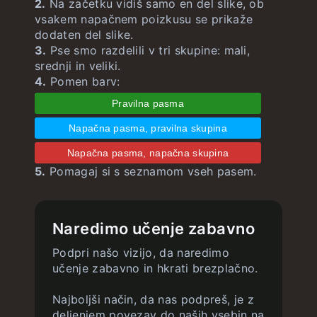
2.
Na začetku vidiš samo en del slike, ob
vsakem napačnem poizkusu se prikaže
dodaten del slike.
3.
Pse smo razdelili v tri skupine: mali,
srednji in veliki.
4.
Pomen barv:
Pravilna pasma
Napačna pasma, pravilna skupina
Napačna pasma, napačna skupina
5.
Pomagaj si s seznamom vseh pasem.
Naredimo učenje zabavno
Podpri našo vizijo, da naredimo
učenje zabavno in hkrati brezplačno.
Najboljši način, da nas podpreš, je z
deljenjem povezav do naših vsebin na