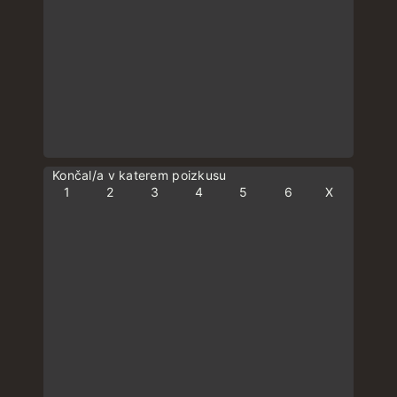
Končal/a v katerem poizkusu
1
2
3
4
5
6
X