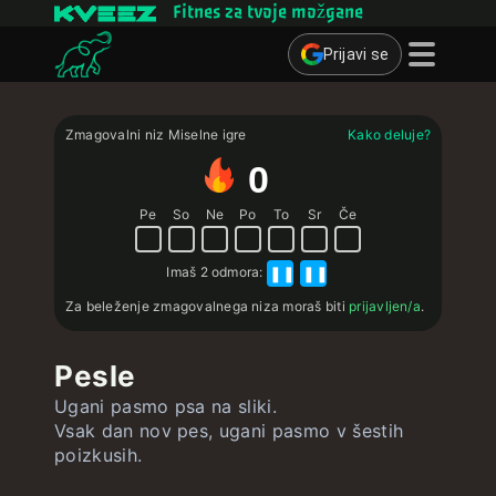
Fitnes za tvoje možgane
Prijavi se
Miselne igre
Zmagovalni niz Miselne igre
Kako deluje?
Kvizi
0
Učne kartice
Pe
So
Ne
Po
To
Sr
Če
Interaktivne vaje
Imaš
2 odmora
:
❚❚
❚❚
Uporabnik
Za beleženje zmagovalnega niza moraš biti
prijavljen/a
.
Ustvari učne kartice
Pesle
Ustvari kviz
Ugani pasmo psa na sliki.
Stik ∴
Vsak dan nov pes, ugani pasmo v šestih
poizkusih.