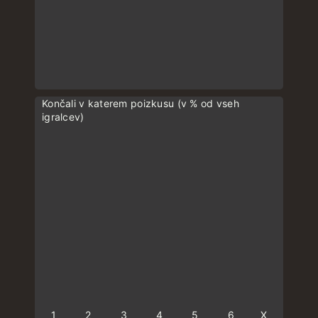
Končali v katerem poizkusu (v % od vseh
igralcev)
1
2
3
4
5
6
X