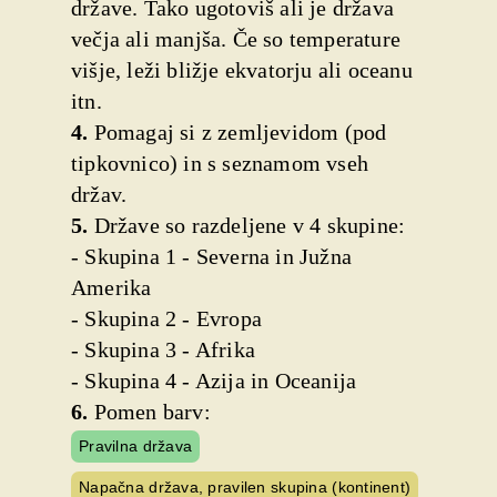
države. Tako ugotoviš ali je država
večja ali manjša. Če so temperature
višje, leži bližje ekvatorju ali oceanu
itn.
4.
Pomagaj si z zemljevidom (pod
tipkovnico) in s seznamom vseh
držav.
5.
Države so razdeljene v 4 skupine:
- Skupina 1 - Severna in Južna
Amerika
- Skupina 2 - Evropa
- Skupina 3 - Afrika
- Skupina 4 - Azija in Oceanija
6.
Pomen barv:
Pravilna država
Napačna država, pravilen skupina (kontinent)