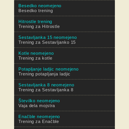
Besedko neomejeno
Besedko trening
Hitrostle trening
Trening za Hitrostle
Sestavljanka 15 neomejeno
Trening za Sestavljanko 15
Kotle neomejeno
Trening za kotle
Potapljanje ladjic neomejeno
Trening potapljanja ladjic
Sestavljanka 8 neomejeno
Trening za Sestavljanka 8
Številko neomejeno
Vaja dela mojstra
Enačble neomejeno
Trening za Enačble