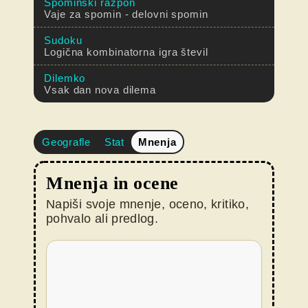
Spominski razpon
Vaje za spomin - delovni spomin
Sudoku
Logična kombinatorna igra števil
Dilemko
Vsak dan nova dilema
Geografle
Stat
Mnenja
Mnenja in ocene
Napiši svoje mnenje, oceno, kritiko,
pohvalo ali predlog.