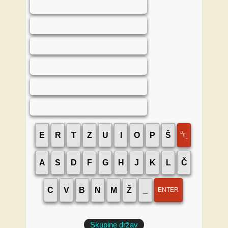
␡
E
R
T
Z
U
I
O
P
Š
A
S
D
F
G
H
J
K
L
Č
C
V
B
N
M
Ž
_
ENTER
Skupine držav