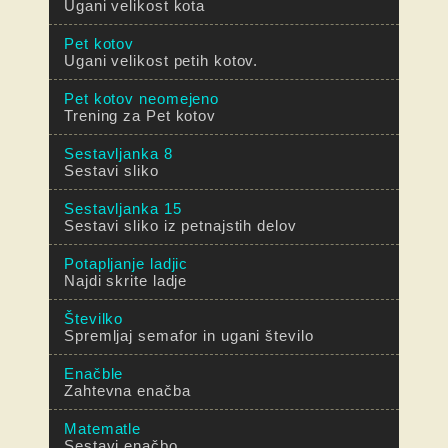
Ugani velikost kota
Pet kotov
Ugani velikost petih kotov.
Pet kotov neomejeno
Trening za Pet kotov
Sestavljanka 8
Sestavi sliko
Sestavljanka 15
Sestavi sliko iz petnajstih delov
Potapljanje ladjic
Najdi skrite ladje
Številko
Spremljaj semafor in ugani število
Enačble
Zahtevna enačba
Matematle
Sestavi enačbo