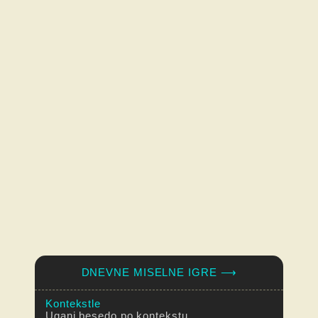
DNEVNE MISELNE IGRE ⟶
Kontekstle
Ugani besedo po kontekstu