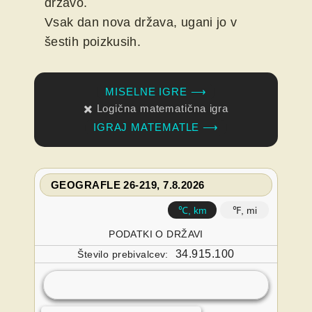
državo.
Vsak dan nova država, ugani jo v
šestih poizkusih.
MISELNE IGRE ⟶
✖️ Logična matematična igra
IGRAJ MATEMATLE ⟶
GEOGRAFLE 26-219, 7.8.2026
℃, km
℉, mi
PODATKI O DRŽAVI
34.915.100
Število prebivalcev: