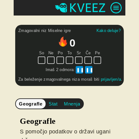
Zmagovalni niz Miselne igre
Kako deluje?
0
So
Ne
Po
To
Sr
Če
Pe
Imaš
2 odmora
:
❚❚
❚❚
Za beleženje zmagovalnega niza moraš biti
prijavljen/a
.
Geografle
Stat
Mnenja
Geografle
S pomočjo podatkov o državi ugani