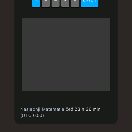
␡
+
−
×
÷
ENTER
Naslednji Matematle čež
23 h 36 min
(UTC 0:00)