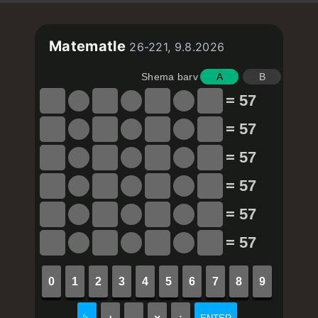
Matematle
26-221, 9.8.2026
Shema barv
A
B
= 57
= 57
= 57
= 57
= 57
= 57
0
1
2
3
4
5
6
7
8
9