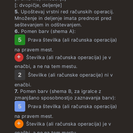
[: dvopičje, deljenje]
5.
Upoštevaj vrstni red računskih operacij.
Množenje in deljenje imata prednost pred
seštevanjem in odštevanjem.
6.
Pomen barv (shema A):
5
Prava številka (ali računska operacija)
na pravem mest.
+
Številka (ali računska operacija) je v
enačbi, a ne na tem mestu.
2
Številke (ali računske operacije) ni v
enačbi.
7.
Pomen barv (shema B, za igralce z
zmanjšano sposobnostjo zaznavanja barv):
5
Prava številka (ali računska operacija)
na pravem mest.
+
Številka (ali računska operacija) je v
enačbi, a ne na tem mestu.