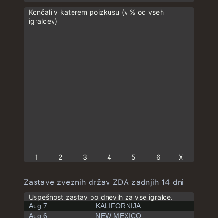
Končali v katerem poizkusu (v % od vseh
igralcev)
1
2
3
4
5
6
X
Zastave zveznih držav ZDA zadnjih 14 dni
Uspešnost zastav po dnevih za vse igralce.
Aug 7
KALIFORNIJA
Aug 6
NEW MEXICO