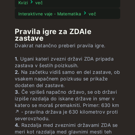
Pesle
Kvizi
več
Filmle
Interaktivne vaje - Matematika
več
Stroopov test
Pravila igre za ZDAle
zastave
Dvakrat natančno preberi pravila igre.
1.
Ugani kateri zvezni državi ZDA pripada
zastava v šestih poizkusih.
2.
Na začetku vidiš samo en del zastave, ob
vsakem napačnem poizkusu se prikaže
dodaten del zastave.
3.
Če vpišeš napačno državo, se ob državi
izpiše razdalja do iskane države in smer v
katero se moraš premakniti. Primer: 630 km
↗️ - pravilna država je 630 kilometrov proti
severovzhodu.
4.
Razdalja med zveznimi državami ZDA se
meri kot razdalja med glavnimi mesti teh