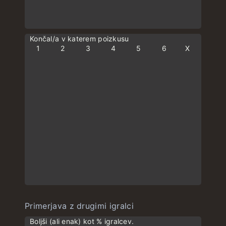
Končal/a v katerem poizkusu
1
2
3
4
5
6
X
Primerjava z drugimi igralci
Boljši (ali enak) kot % igralcev.