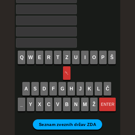
Q
W
E
R
T
Z
U
I
O
P
Š
␡
A
S
D
F
G
H
J
K
L
Č
_
Y
X
C
V
B
N
M
Ž
ENTER
Seznam zveznih držav ZDA