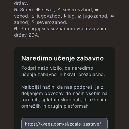
držav.
5.
Smeri: ⬆️ sever, ↗️ severovzhod, ➡️
vzhod, ↘️ jugovzhod, ⬇️ jug, ↙️ jugozahod, ⬅️
zahod, ↖️ severozahod.
6.
Pomagaj si s seznamom vseh zveznih
držav ZDA.
Naredimo učenje zabavno
Podpri našo vizijo, da naredimo
učenje zabavno in hkrati brezplačno.
Najboljši način, da nas podpreš, je z
deljenjem povezav do naših vsebin na
forumih, spletnih skupinah, družbenih
omrežjih in drugih platformah.
https://kveez.com/si/zdale-zastave/