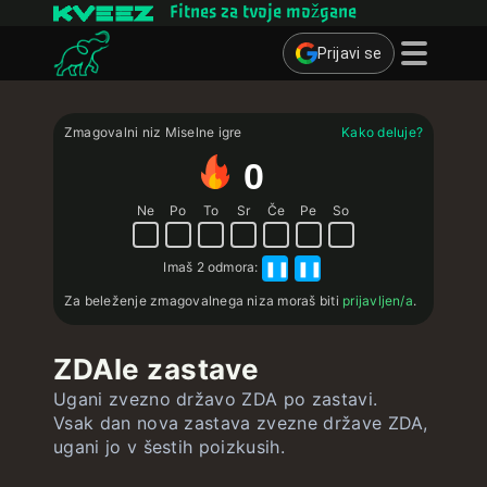
Fitnes za tvoje možgane
Prijavi se
Miselne igre
Zmagovalni niz Miselne igre
Kako deluje?
Kvizi
0
Učne kartice
Ne
Po
To
Sr
Če
Pe
So
Interaktivne vaje
Imaš
2 odmora
:
❚❚
❚❚
Uporabnik
Za beleženje zmagovalnega niza moraš biti
prijavljen/a
.
Ustvari učne kartice
ZDAle zastave
Ustvari kviz
Ugani zvezno državo ZDA po zastavi.
Stik ∴
Vsak dan nova zastava zvezne države ZDA,
ugani jo v šestih poizkusih.