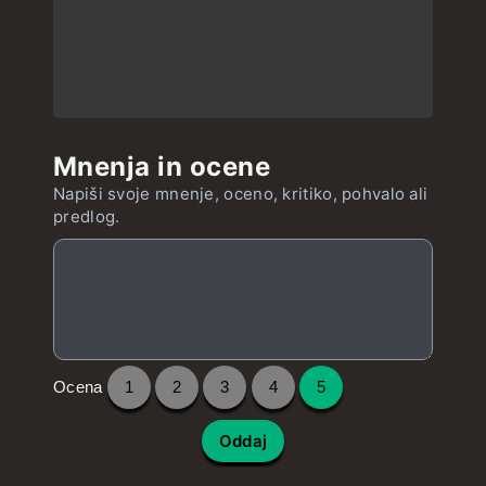
Mnenja in ocene
Napiši svoje mnenje, oceno, kritiko, pohvalo ali
predlog.
Ocena
1
2
3
4
5
Oddaj