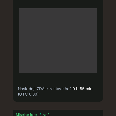
Naslednji ZDAle zastave čež
0 h 55 min
(UTC 0:00)
Miselne igre
več