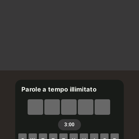
Parole a tempo illimitato
3:00