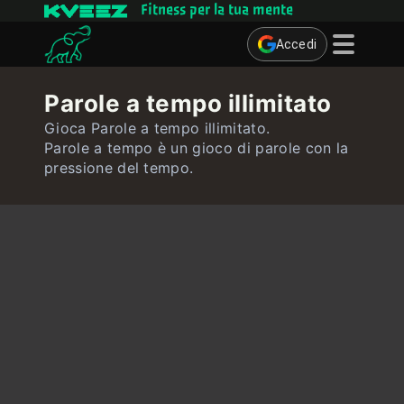
Fitness per la tua mente
Accedi
Giochi mentali
Parole a tempo illimitato
Quiz
Gioca Parole a tempo illimitato.
Parole a tempo è un gioco di parole con la
Utente
pressione del tempo.
Contatto