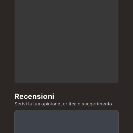
Recensioni
Scrivi la tua opinione, critica o suggerimento.