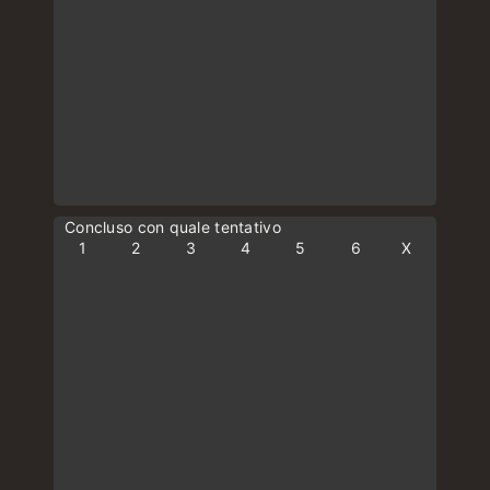
Concluso con quale tentativo
1
2
3
4
5
6
X