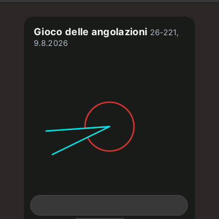
Gioco delle angolazioni
26-221,
9.8.2026