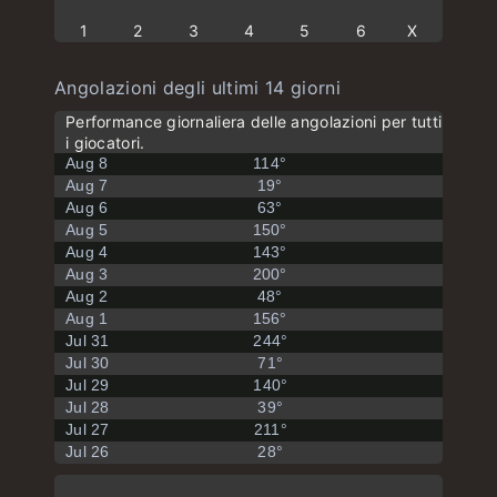
1
2
3
4
5
6
X
Angolazioni degli ultimi 14 giorni
Performance giornaliera delle angolazioni per tutti
i giocatori.
Aug 8
114°
Aug 7
19°
Aug 6
63°
Aug 5
150°
Aug 4
143°
Aug 3
200°
Aug 2
48°
Aug 1
156°
Jul 31
244°
Jul 30
71°
Jul 29
140°
Jul 28
39°
Jul 27
211°
Jul 26
28°