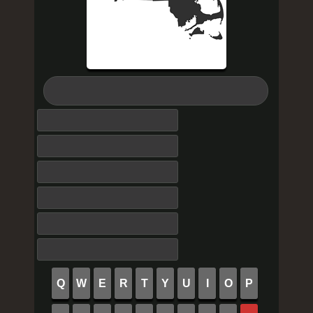
Q
W
E
R
T
Y
U
I
O
P