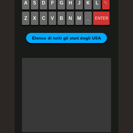
A
S
D
F
G
H
J
K
L
␡
Z
X
C
V
B
N
M
_
ENTER
Elenco di tutti gli stati degli USA