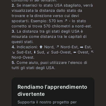
contorno in sei tentativi.
2.
Se inserisci lo stato USA sbagliato, verrà
visualizzata la distanza dallo stato da
trovare e la direzione verso cui devi
spostarti. Esempio: 570 km ↗️ - lo stato
corretto si trova 570 chilometri a nord-est.
3.
La distanza tra gli stati degli USA è
misurata come distanza tra le capitali di
questi stati.
4.
Indicazioni: ⬆️ Nord, ↗️ Nord-Est, ➡️ Est,
↘️ Sud-Est, ⬇️ Sud, ↙️ Sud-Ovest, ⬅️ Ovest, ↖️
Nord-Ovest.
5.
Come aiuto, puoi utilizzare l'elenco di
tutti gli stati degli USA.
Rendiamo l’apprendimento
divertente
Supporta il nostro progetto per