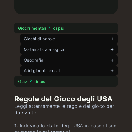
Giochi mentali
di più
Giochi di parole
Matematica e logica
Contesto
Par le
Gioco delle angolazioni
Geografia
illimitati
illimitati
Gioco delle parole doppie
Cinque angoli
Gioco delle bandiere
Altri giochi mentali
illimitati
illimitati
illimitati
Wordle italiano
Gioco dell’8
Gioco dei Paesi
illimitati
illimitati
Test di Stroop
illimitati
Quiz
di più
Parole a tempo
Gioco del 15
Gioco degli USA
illimitati
illimitati
illimitati
Regole del Gioco degli USA
Gioco delle equazioni
Gioco delle bandiere USA
illimitati
illimitati
Leggi attentamente le regole del gioco per
Gioco delle città
due volte.
illimitati
1.
Indovina lo stato degli USA in base al suo