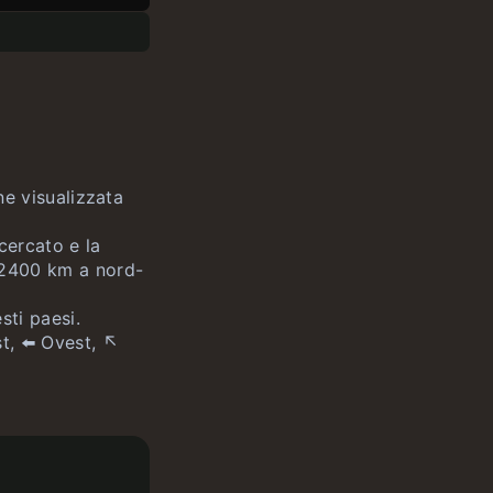
ne visualizzata
cercato e la
è 2400 km a nord-
sti paesi.
t, ⬅️ Ovest, ↖️