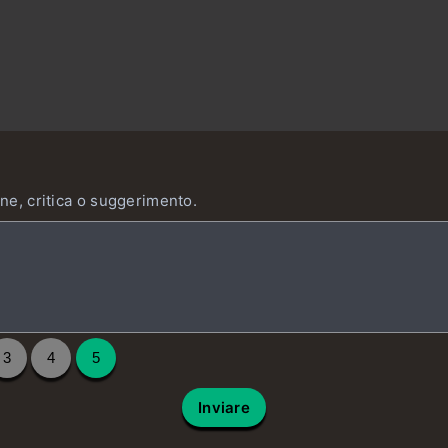
one, critica o suggerimento.
3
4
5
Inviare