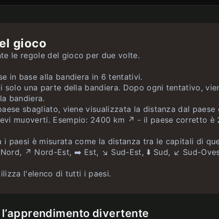
ano
esi
illimitati
illimitati
op
illimitati
mpo
5
 USA
illimitati
illimitati
illimitati
el gioco
equazioni
 bandiere USA
illimitati
illimitati
e le regole del gioco per due volte.
ittà
illimitati
e in base alla bandiera in 6 tentativi.
ai solo una parte della bandiera. Dopo ogni tentativo, vie
lla bandiera.
 paese sbagliato, viene visualizzata la distanza dal paese 
 devi muoverti. Esempio: 2400 km ↗️ - il paese corretto 
 i paesi è misurata come la distanza tra le capitali di que
 Nord, ↗️ Nord-Est, ➡️ Est, ↘️ Sud-Est, ⬇️ Sud, ↙️ Sud-Oves
lizza l'elenco di tutti i paesi.
l’apprendimento divertente