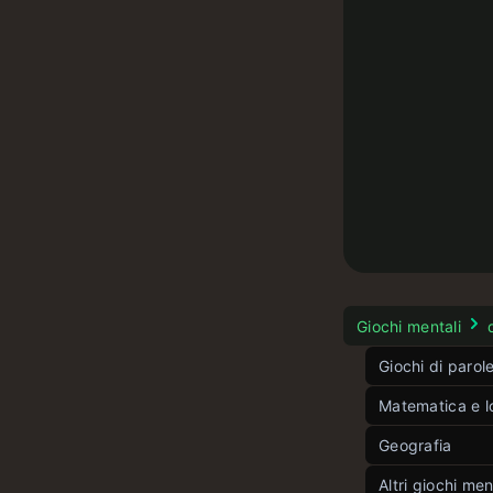
Giochi mentali
d
Giochi di parol
Matematica e l
Contesto
Par le
Gioco delle 
Geografia
ill
Gioco delle 
Cinque ango
Gioco delle 
Altri giochi men