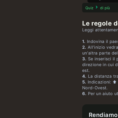
Wordle itali
Gioco dell’8
Gioco dei Pa
Test di Stro
Quiz
di più
Parole a te
Gioco del 1
Gioco degli
Le regole d
Gioco delle 
Gioco delle
Leggi attentament
Gioco delle c
1.
Indovina il paes
2.
All'inizio vedr
un'altra parte de
3.
Se inserisci il
direzione in cui
est.
4.
La distanza tra
5.
Indicazioni: ⬆️
Nord-Ovest.
6.
Per un aiuto uti
Rendiamo 