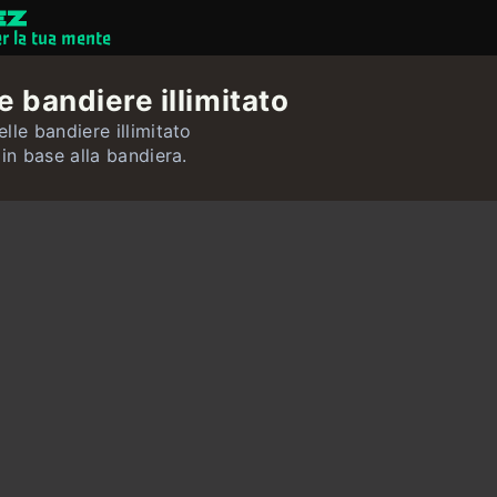
er la tua mente
Giochi mentali
e bandiere illimitato
Quiz
lle bandiere illimitato
 in base alla bandiera.
Utente
Contatto