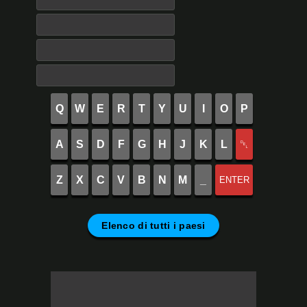
Q
W
E
R
T
Y
U
I
O
P
A
S
D
F
G
H
J
K
L
␡
Z
X
C
V
B
N
M
_
ENTER
Elenco di tutti i paesi