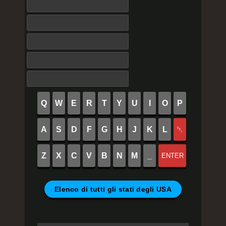
Q
W
E
R
T
Y
U
I
O
P
A
S
D
F
G
H
J
K
L
␡
Z
X
C
V
B
N
M
_
ENTER
Elenco di tutti gli stati degli USA