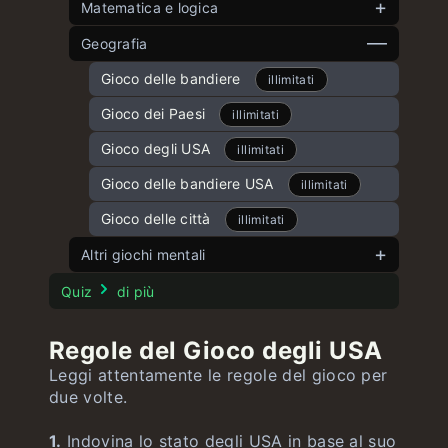
Matematica e logica
Contesto
Par le
Gioco delle angolazioni
Geografia
illimitati
illimitati
Gioco delle parole doppie
Cinque angoli
Gioco delle bandiere
illimitati
illimitati
illimitati
Wordle italiano
Gioco dell’8
Gioco dei Paesi
illimitati
illimitati
illimitati
Parole a tempo
Gioco del 15
Gioco degli USA
illimitati
illimitati
illimitati
Gioco delle equazioni
Gioco delle bandiere USA
illimitati
illimitati
Gioco delle città
illimitati
Altri giochi mentali
Test di Stroop
Quiz
di più
Regole del Gioco degli USA
Leggi attentamente le regole del gioco per
due volte.
1.
Indovina lo stato degli USA in base al suo