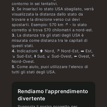
contorno in sei tentativi.
2.
Se inserisci lo stato USA sbagliato, verrà
visualizzata la distanza dallo stato da
trovare e la direzione verso cui devi
spostarti. Esempio: 570 km ↗️ - lo stato
corretto si trova 570 chilometri a nord-est.
3.
La distanza tra gli stati degli USA è
misurata come distanza tra le capitali di
questi stati.
4.
Indicazioni: ⬆️ Nord, ↗️ Nord-Est, ➡️ Est,
↘️ Sud-Est, ⬇️ Sud, ↙️ Sud-Ovest, ⬅️ Ovest, ↖️
Nord-Ovest.
5.
Come aiuto, puoi utilizzare l'elenco di
tutti gli stati degli USA.
Rendiamo l’apprendimento
divertente
Supporta il nostro progetto per