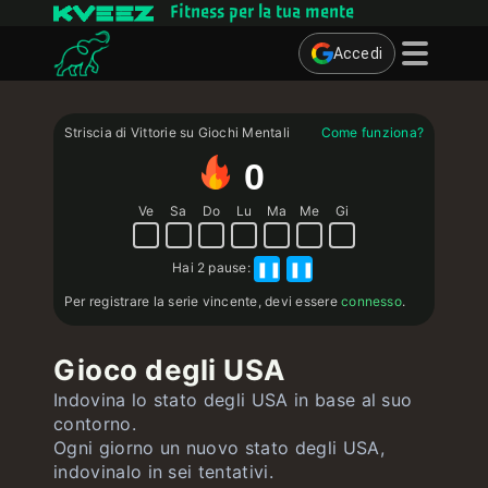
Fitness per la tua mente
Accedi
Giochi mentali
Striscia di Vittorie su Giochi Mentali
Come funziona?
Quiz
0
Utente
Ve
Sa
Do
Lu
Ma
Me
Gi
Contatto
Hai
2 pause
:
❚❚
❚❚
Per registrare la serie vincente, devi essere
connesso
.
Gioco degli USA
Indovina lo stato degli USA in base al suo
contorno.
Ogni giorno un nuovo stato degli USA,
indovinalo in sei tentativi.