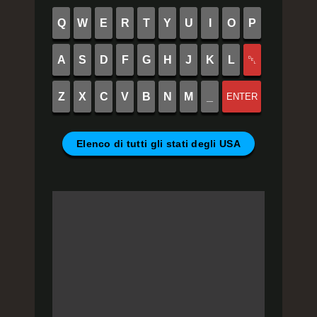
Q
W
E
R
T
Y
U
I
O
P
A
S
D
F
G
H
J
K
L
␡
Z
X
C
V
B
N
M
_
ENTER
Elenco di tutti gli stati degli USA