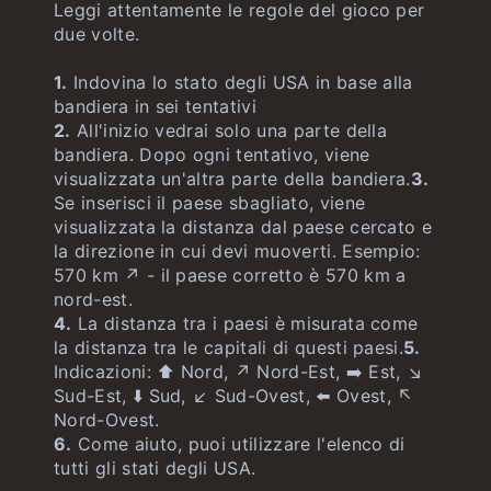
Gioco delle città
Leggi attentamente le regole del gioco per
illimitati
due volte.
1.
Indovina lo stato degli USA in base alla
bandiera in sei tentativi
2.
All'inizio vedrai solo una parte della
bandiera. Dopo ogni tentativo, viene
visualizzata un'altra parte della bandiera.
3.
Se inserisci il paese sbagliato, viene
visualizzata la distanza dal paese cercato e
la direzione in cui devi muoverti. Esempio:
570 km ↗️ - il paese corretto è 570 km a
nord-est.
4.
La distanza tra i paesi è misurata come
la distanza tra le capitali di questi paesi.
5.
Indicazioni: ⬆️ Nord, ↗️ Nord-Est, ➡️ Est, ↘️
Sud-Est, ⬇️ Sud, ↙️ Sud-Ovest, ⬅️ Ovest, ↖️
Nord-Ovest.
6.
Come aiuto, puoi utilizzare l'elenco di
tutti gli stati degli USA.