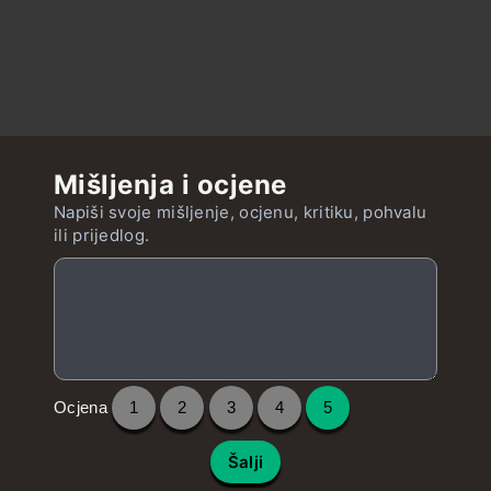
Mišljenja i ocjene
Napiši svoje mišljenje, ocjenu, kritiku, pohvalu
ili prijedlog.
Ocjena
1
2
3
4
5
Šalji