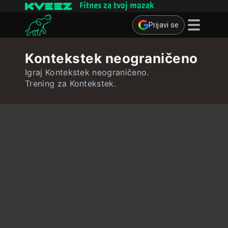
Fitnes za tvoj mozak
Prijavi se
Mozgalice
Kontekstek neograničeno
Kvizovi
Igraj Kontekstek neograničeno.
Trening za Kontekstek.
Kartice za učenje
Interaktivne vježbe
Korisnik
Izradi kartice za učenje
Izradi kviz
Kontakt