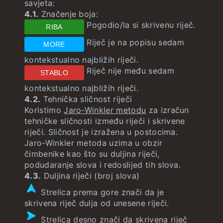
savjeta:
4.1.
Značenje boja:
Pogodio/la si skrivenu riječ.
RIBA
Riječ je na popisu sedam
MORE
kontekstualno najbližih riječi.
Riječ nije među sedam
STABLO
kontekstualno najbližih riječi.
4.2.
Tehnička sličnost riječi
Koristimo
Jaro-Winkler metodu
za izračun
tehničke sličnosti između riječi i skrivene
riječi. Sličnost je izražena u postocima.
Jaro-Winkler metoda uzima u obzir
čimbenike kao što su duljina riječi,
podudaranje slova i redoslijed tih slova.
4.3.
Duljina riječi (broj slova)
Strelica prema gore znači da je
skrivena riječ dulja od unesene riječi.
Strelica desno znači da skrivena riječ