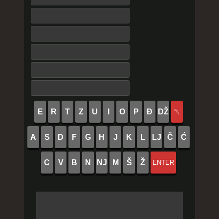
E
R
T
Z
U
I
O
P
Đ
DŽ
␡
A
S
D
F
G
H
J
K
L
LJ
Č
Ć
C
V
B
N
NJ
M
Š
Ž
ENTER