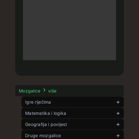
Mozgalice
više
Igre riječima
Matematika i logika
Veliki kontekstek
Kontekstek
Kutek
Geografija i povijest
neograničeno
neograničeno
Riječek
Pet kutova
Zastavek
Druge mozgalice
neograničeno
neograničeno
neograničeno