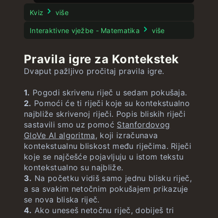
Dječek
Slagalica 8
Geografek
neograničeno
neograničeno
Pasek
neograničeno
Kviz
više
Slagalica 15
Fleka
Veća država
neograničeno
neograničeno
Filmek
Interaktivne vježbe - Matematika
više
Potapanje brodova
Blizanček
SADek
neograničeno
neograničeno
neograničeno
Stroopov test
Pravila igre za Kontekstek
Brojček
Slovek
SADek Zastave
neograničeno
neograničeno
neograničeno
Dvaput pažljivo pročitaj pravila igre.
Jednadžbek
Brzinek
Globusek
neograničeno
neograničeno
neograničeno
1.
Pogodi skrivenu riječ u sedam pokušaja.
Matematek
Godinek
2.
Pomoći će ti riječi koje su kontekstualno
najbliže skrivenoj riječi. Popis bliskih riječi
Gradek
neograničeno
sastavili smo uz pomoć
Stanfordovog
GloVe AI algoritma
, koji izračunava
kontekstualnu bliskost među riječima. Riječi
koje se najčešće pojavljuju u istom tekstu
kontekstualno su najbliže.
3.
Na početku vidiš samo jednu blisku riječ,
a sa svakim netočnim pokušajem prikazuje
se nova bliska riječ.
4.
Ako uneseš netočnu riječ, dobiješ tri