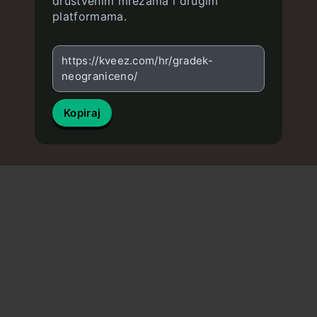
društvenim mrežama i drugim
platformama.
https://kveez.com/hr/gradek-
neograniceno/
Kopiraj