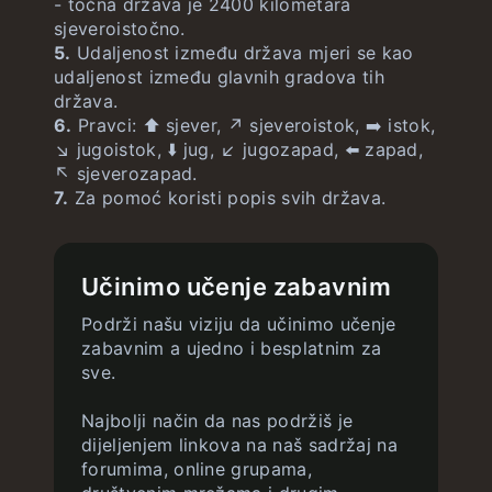
- točna država je 2400 kilometara
sjeveroistočno.
5.
Udaljenost između država mjeri se kao
udaljenost između glavnih gradova tih
država.
6.
Pravci: ⬆️ sjever, ↗️ sjeveroistok, ➡️ istok,
↘️ jugoistok, ⬇️ jug, ↙️ jugozapad, ⬅️ zapad,
↖️ sjeverozapad.
7.
Za pomoć koristi popis svih država.
Učinimo učenje zabavnim
Podrži našu viziju da učinimo učenje
zabavnim a ujedno i besplatnim za
sve.
Najbolji način da nas podržiš je
dijeljenjem linkova na naš sadržaj na
forumima, online grupama,