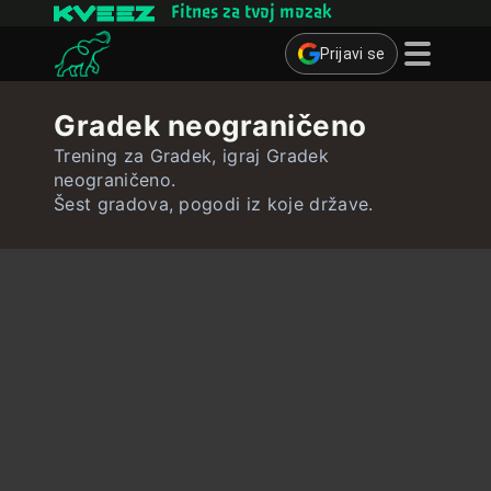
Fitnes za tvoj mozak
Prijavi se
Mozgalice
Gradek neograničeno
Kvizovi
Trening za Gradek, igraj Gradek
neograničeno.
Kartice za učenje
Šest gradova, pogodi iz koje države.
Interaktivne vježbe
Korisnik
Izradi kartice za učenje
Izradi kviz
Kontakt