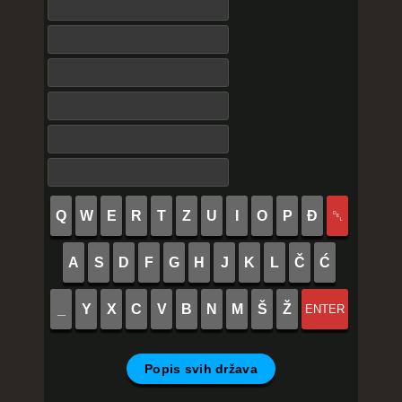
Q
W
E
R
T
Z
U
I
O
P
Đ
␡
A
S
D
F
G
H
J
K
L
Č
Ć
_
Y
X
C
V
B
N
M
Š
Ž
ENTER
Popis svih država