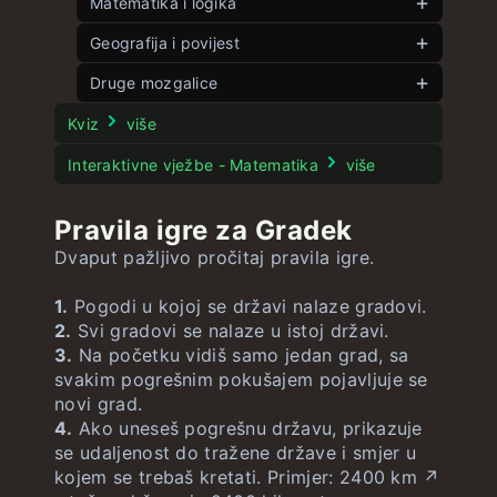
Matematika i logika
Veliki kontekstek
Kontekstek
Kutek
Geografija i povijest
neograničeno
neograničeno
Riječek
Pet kutova
Zastavek
Druge mozgalice
neograničeno
neograničeno
neograničeno
Dječek
Slagalica 8
Geografek
neograničeno
neograničeno
Pasek
neograničeno
Kviz
više
Slagalica 15
Fleka
Veća država
neograničeno
neograničeno
Filmek
Interaktivne vježbe - Matematika
više
Potapanje brodova
Blizanček
SADek
neograničeno
neograničeno
neograničeno
Stroopov test
Pravila igre za Gradek
Brojček
Slovek
SADek Zastave
neograničeno
neograničeno
neograničeno
Dvaput pažljivo pročitaj pravila igre.
Jednadžbek
Brzinek
Globusek
neograničeno
neograničeno
neograničeno
1.
Pogodi u kojoj se državi nalaze gradovi.
Matematek
Godinek
2.
Svi gradovi se nalaze u istoj državi.
3.
Na početku vidiš samo jedan grad, sa
Gradek
neograničeno
svakim pogrešnim pokušajem pojavljuje se
novi grad.
4.
Ako uneseš pogrešnu državu, prikazuje
se udaljenost do tražene države i smjer u
kojem se trebaš kretati. Primjer: 2400 km ↗️