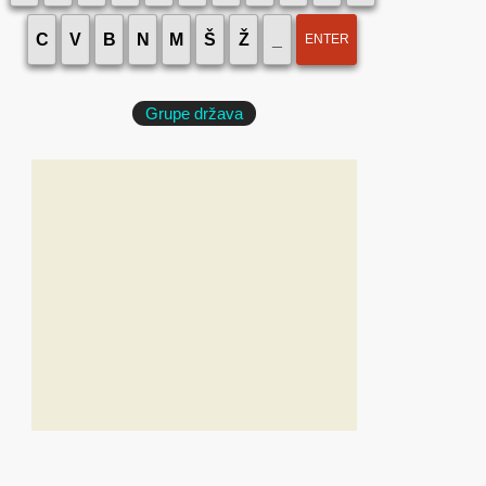
C
V
B
N
M
Š
Ž
_
ENTER
Grupe država