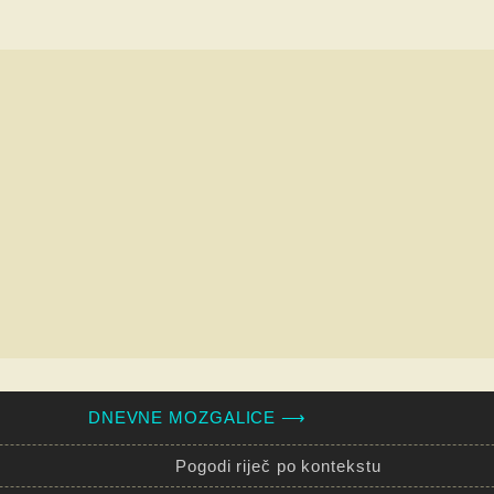
DNEVNE MOZGALICE ⟶
Pogodi riječ po kontekstu