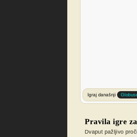
Igraj današnji
Globu
Pravila igre z
Dvaput pažljivo proči