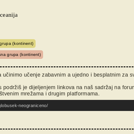
Oceanija
grupa (kontinent)
na grupa (kontinent)
da učinimo učenje zabavnim a ujedno i besplatnim za s
s podržiš je dijeljenjem linkova na naš sadržaj na for
uštvenim mrežama i drugim platformama.
/globusek-neograniceno/