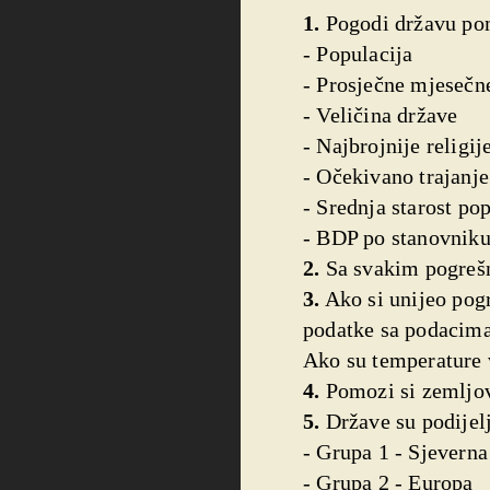
1.
Pogodi državu po
- Populacija
- Prosječne mjesečn
- Veličina države
- Najbrojnije religij
- Očekivano trajanje
- Srednja starost po
- BDP po stanovnik
2.
Sa svakim pogrešn
3.
Ako si unijeo pogr
podatke sa podacima 
Ako su temperature v
4.
Pomozi si zemljov
5.
Države su podijelj
- Grupa 1 - Sjevern
- Grupa 2 - Europa