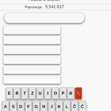
5.541.017
Populacija:
␡
E
R
T
Z
U
I
O
P
Đ
A
S
D
F
G
H
J
K
L
Č
Ć