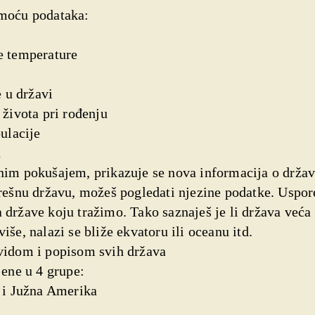
moću podataka:
e temperature
e u državi
 života pri rođenju
pulacije
u
im pokušajem, prikazuje se nova informacija o držav
ešnu državu, možeš pogledati njezine podatke. Uspor
države koju tražimo. Tako saznaješ je li država veća 
iše, nalazi se bliže ekvatoru ili oceanu itd.
idom i popisom svih država
ene u 4 grupe:
a i Južna Amerika