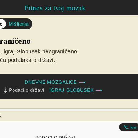
Fitnes za tvoj mozak
no
Mišljenja
raničeno
, igraj Globusek neograničeno.
u podataka o državi.
DNEVNE MOZGALICE ⟶
🌡️ Podaci o državi
IGRAJ GLOBUSEK ⟶
G
℃, km
PODACI O DRŽAVI