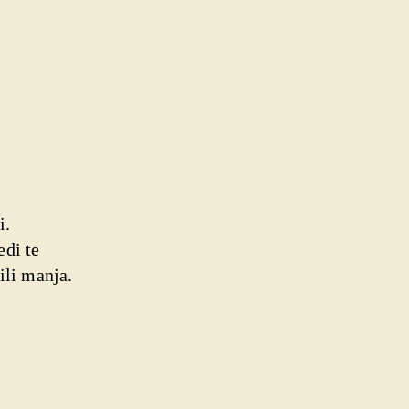
i.
edi te
ili manja.