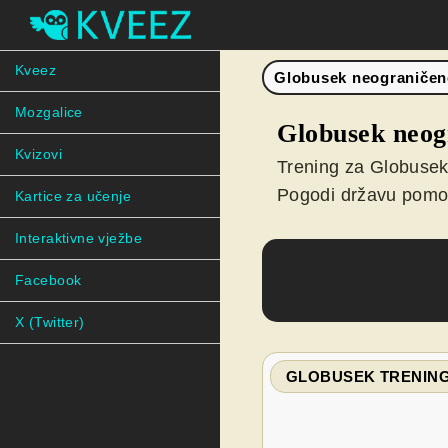
Kveez
Globusek neograniče
Mozgalice
Globusek neog
Kvizovi
Trening za Globusek
Pogodi državu pomoć
Kartice za učenje
Interaktivne vježbe
Facebook
X (Twitter)
GLOBUSEK TRENIN