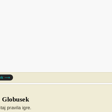
sek ⟶
a Globusek
taj pravila igre.