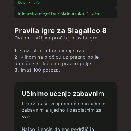
Geografek
Pasek
neograničeno
Kviz
više
Veća država
neograničeno
Filmek
Interaktivne vježbe - Matematika
više
SADek
neograničeno
Stroopov test
Pravila igre za Slagalico 8
SADek Zastave
neograničeno
Dvaput pažljivo pročitaj pravila igre.
Globusek
neograničeno
1.
Složi sliku od osam dijelova.
Godinek
2.
Klikom na pločicu uz prazno polje
pomiče se pločica u prazno polje.
Gradek
neograničeno
3.
Imaš 100 poteza.
Učinimo učenje zabavnim
Podrži našu viziju da učinimo učenje
zabavnim a ujedno i besplatnim za
sve.
Najbolji način da nas podržiš je