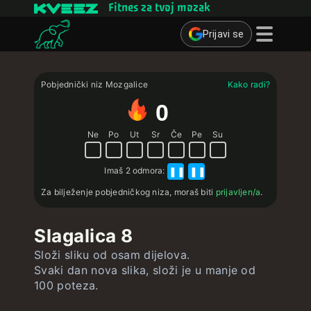
Fitnes za tvoj mozak
Prijavi se
Mozgalice
Pobjednički niz Mozgalice
Kako radi?
Kvizovi
0
Kartice za učenje
Ne
Po
Ut
Sr
Če
Pe
Su
Interaktivne vježbe
Imaš
2 odmora
:
❚❚
❚❚
Korisnik
Za bilježenje pobjedničkog niza, moraš biti
prijavljen/a
.
Izradi kartice za učenje
Slagalica 8
Izradi kviz
Složi sliku od osam dijelova.
Kontakt
Svaki dan nova slika, složi je u manje od
100 poteza.