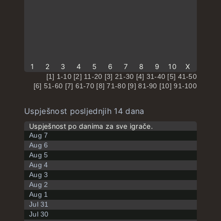
1
2
3
4
5
6
7
8
9
10
X
[1] 1-10 [2] 11-20 [3] 21-30 [4] 31-40 [5] 41-50
[6] 51-60 [7] 61-70 [8] 71-80 [9] 81-90 [10] 91-100
Uspješnost posljednjih 14 dana
Uspješnost po danima za sve igrače.
Aug 7
Aug 6
Aug 5
Aug 4
Aug 3
Aug 2
Aug 1
Jul 31
Jul 30