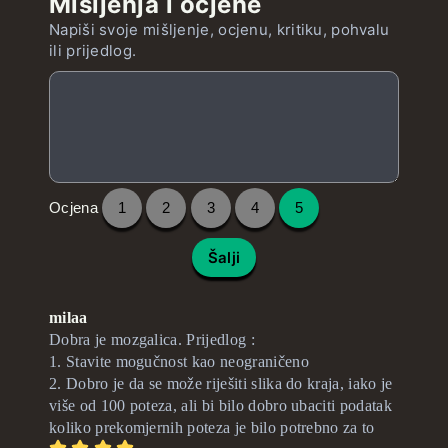
Mišljenja i ocjene
Napiši svoje mišljenje, ocjenu, kritiku, pohvalu
ili prijedlog.
Ocjena
1
2
3
4
5
Šalji
milaa
Dobra je mozgalica. Prijedlog :
1. Stavite mogučnost kao neograničeno
2. Dobro je da se može riješiti slika do kraja, iako je
više od 100 poteza, ali bi bilo dobro ubaciti podatak
koliko prekomjernih poteza je bilo potrebno za to