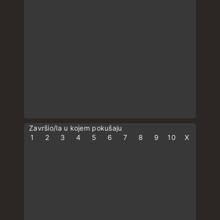
Završio/la u kojem pokušaju
1
2
3
4
5
6
7
8
9
10
X