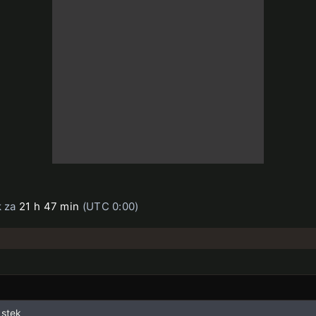
k za
21 h 47 min
(UTC 0:00)
kstek