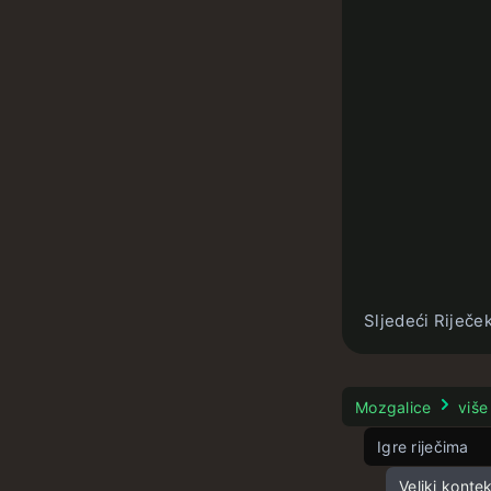
Sljedeći Riječe
Mozgalice
više
Igre riječima
Veliki konte