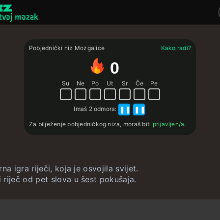
 tvoj mozak
Mozgalice
Pobjednički niz Mozgalice
Kako radi?
Kvizovi
0
Kartice za učenj
Su
Ne
Po
Ut
Sr
Če
Pe
Interaktivne vje
Imaš
2 odmora
:
❚❚
❚❚
Korisnik
Za bilježenje pobjedničkog niza, moraš biti
prijavljen/a
.
Izradi kartice za
Izradi kviz
na igra riječi, koja je osvojila svijet.
Kontakt
riječ od pet slova u šest pokušaja.