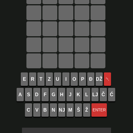
E
R
T
Z
U
I
O
P
Đ
DŽ
␡
A
S
D
F
G
H
J
K
L
LJ
Č
Ć
C
V
B
N
NJ
M
Š
Ž
ENTER