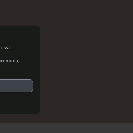
a sve.
forumima,