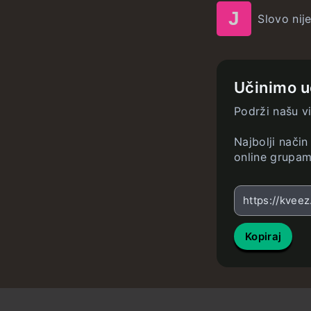
J
Slovo nije 
Učinimo u
Podrži našu v
Najbolji način
online grupam
https://kveez
Kopiraj