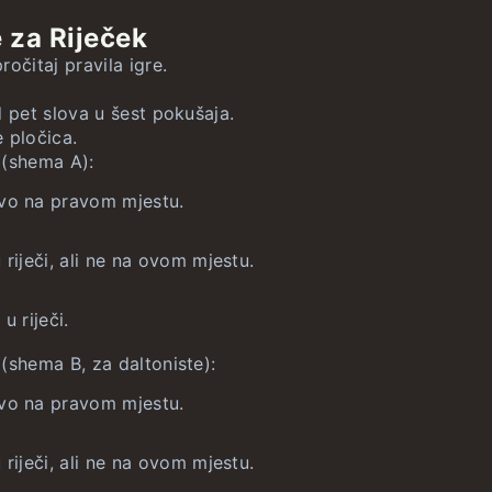
rodova
neograničeno
eograničeno
st
e za Riječek
ave
neograničeno
neograničeno
ročitaj pravila igre.
k
neograničeno
neograničeno
 pet slova u šest pokušaja.
 pločica.
 (shema A):
eograničeno
vo na pravom mjestu.
 riječi, ali ne na ovom mjestu.
u riječi.
(shema B, za daltoniste):
vo na pravom mjestu.
 riječi, ali ne na ovom mjestu.