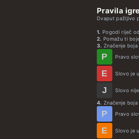
Potapanje b
SADek
n
Stroopov te
Pravila igr
Brojček
SADek Zast
Dvaput pažljivo p
Jednadžbe
Globusek
1.
Pogodi riječ od
Matematek
Godinek
2.
Pomažu ti boje
3.
Značenje boja
Gradek
n
P
Pravo slo
E
Slovo je u
J
Slovo nije 
4.
Značenje boja 
P
Pravo slo
E
Slovo je u