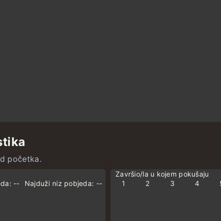
stika
od početka.
Završio/la u kojem pokušaju
da: --
Najduži niz pobjeda: --
1
2
3
4