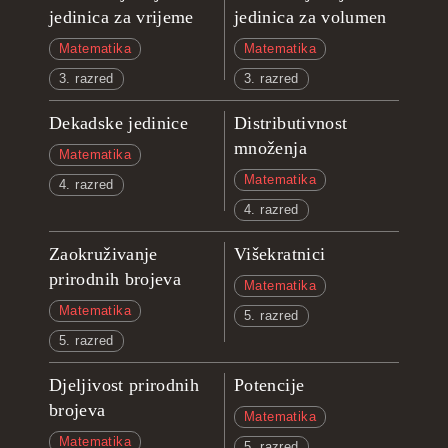
jedinica za vrijeme
jedinica za volumen
Matematika
Matematika
3. razred
3. razred
Dekadske jedinice
Distributivnost
množenja
Matematika
Matematika
4. razred
4. razred
Zaokruživanje
Višekratnici
prirodnih brojeva
Matematika
Matematika
5. razred
5. razred
Djeljivost prirodnih
Potencije
brojeva
Matematika
Matematika
5. razred