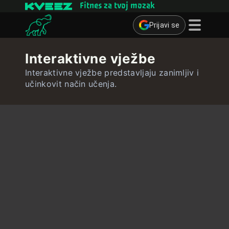
Fitnes za tvoj mozak
Prijavi se
Mozgalice
Interaktivne vježbe
Kvizovi
Interaktivne vježbe predstavljaju zanimljiv i
učinkovit način učenja.
Kartice za učenje
Interaktivne vježbe
Korisnik
Izradi kartice za učenje
Izradi kviz
Kontakt