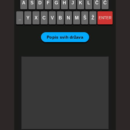
A
S
D
F
G
H
J
K
L
Č
Ć
_
Y
X
C
V
B
N
M
Š
Ž
ENTER
Popis svih država