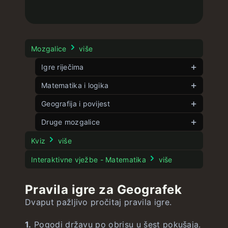
Mozgalice
više
Igre riječima
Matematika i logika
Veliki kontekstek
Kontekstek
Kutek
Geografija i povijest
neograničeno
neograničeno
Riječek
Pet kutova
Zastavek
Druge mozgalice
neograničeno
neograničeno
neograničeno
Dječek
Slagalica 8
Geografek
neograničeno
neograničeno
Pasek
neograničeno
Kviz
više
Slagalica 15
Fleka
Veća država
neograničeno
neograničeno
Filmek
Interaktivne vježbe - Matematika
više
Potapanje brodova
Blizanček
SADek
neograničeno
neograničeno
neograničeno
Stroopov test
Pravila igre za Geografek
Brojček
Slovek
SADek Zastave
neograničeno
neograničeno
neograničeno
Dvaput pažljivo pročitaj pravila igre.
Jednadžbek
Brzinek
Globusek
neograničeno
neograničeno
neograničeno
1.
Pogodi državu po obrisu u šest pokušaja.