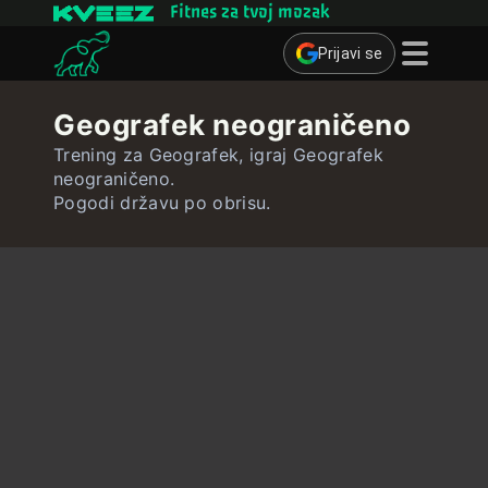
Fitnes za tvoj mozak
Prijavi se
Mozgalice
Geografek neograničeno
Kvizovi
Trening za Geografek, igraj Geografek
neograničeno.
Kartice za učenje
Pogodi državu po obrisu.
Interaktivne vježbe
Korisnik
Izradi kartice za učenje
Izradi kviz
Kontakt