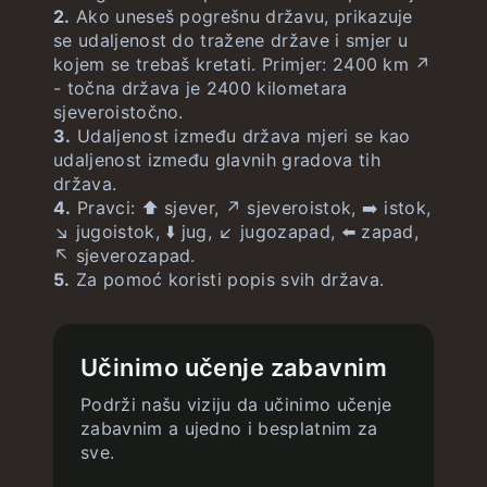
Matematek
Godinek
2.
Ako uneseš pogrešnu državu, prikazuje
se udaljenost do tražene države i smjer u
Gradek
neograničeno
kojem se trebaš kretati. Primjer: 2400 km ↗️
- točna država je 2400 kilometara
sjeveroistočno.
3.
Udaljenost između država mjeri se kao
udaljenost između glavnih gradova tih
država.
4.
Pravci: ⬆️ sjever, ↗️ sjeveroistok, ➡️ istok,
↘️ jugoistok, ⬇️ jug, ↙️ jugozapad, ⬅️ zapad,
↖️ sjeverozapad.
5.
Za pomoć koristi popis svih država.
Učinimo učenje zabavnim
Podrži našu viziju da učinimo učenje
zabavnim a ujedno i besplatnim za
sve.