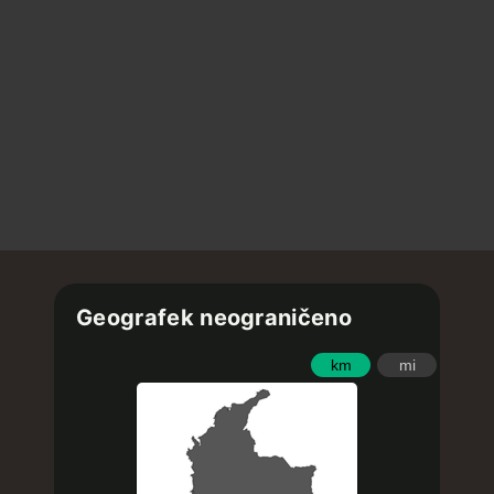
Geografek neograničeno
km
mi