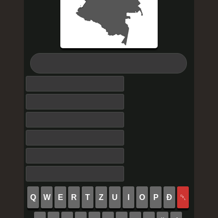
Q
W
E
R
T
Z
U
I
O
P
Đ
␡