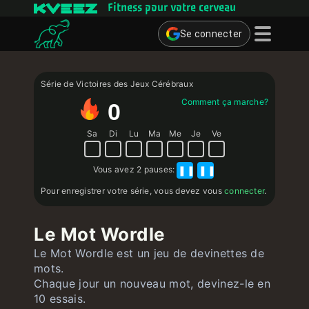
Fitness pour votre cerveau
Se connecter
Jeux cérébraux
Série de Victoires des Jeux Cérébraux
Quiz
Comment ça marche?
0
Utilisateur
Sa
Di
Lu
Ma
Me
Je
Ve
Contact
Vous avez
2 pauses
:
❚❚
❚❚
Pour enregistrer votre série, vous devez vous
connecter
.
Le Mot Wordle
Le Mot Wordle est un jeu de devinettes de
mots.
Chaque jour un nouveau mot, devinez-le en
10 essais.