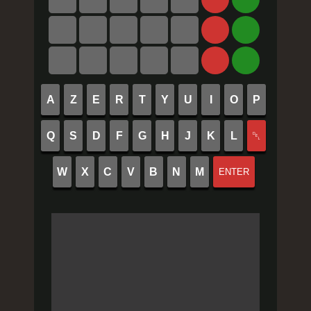
A
Z
E
R
T
Y
U
I
O
P
Q
S
D
F
G
H
J
K
L
␡
W
X
C
V
B
N
M
ENTER