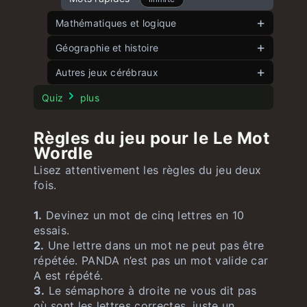
Mathématiques et logique
Jeu d’angle
Géographie et histoire
illimité
Cinq angles
Jeu des drapeaux
Autres jeux cérébraux
illimité
illimité
8 Puzzle
Jeu des pays
illimité
Test de Stroop
illimité
Quiz
plus
15 Puzzle
Jeu des États américains
illimité
illimité
Règles du jeu pour le Le Mot
Jeu des nombres
Jeu des drapeaux américains
illimité
illimité
Wordle
Grande équation
illimité
Lisez attentivement les règles du jeu deux
fois.
1.
Devinez un mot de cinq lettres en 10
essais.
2.
Une lettre dans un mot ne peut pas être
répétée. PANDA n’est pas un mot valide car
A est répété.
3.
Le sémaphore à droite ne vous dit pas
où sont les lettres correctes, juste un