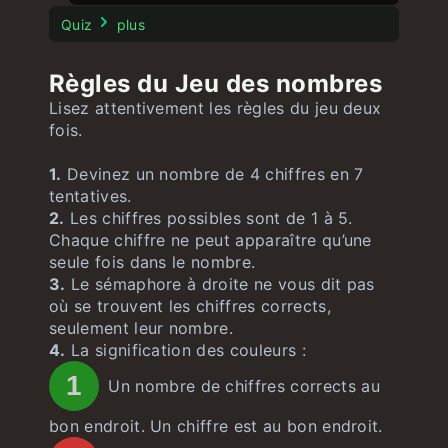
Jeu des pays
Test de Stroop
illimité
Quiz
plus
Jeu des États américains
illimité
Règles du Jeu des nombres
Jeu des drapeaux américains
illimité
Lisez attentivement les règles du jeu deux
fois.
1.
Devinez un nombre de 4 chiffres en 7
tentatives.
2.
Les chiffres possibles sont de 1 à 5.
Chaque chiffre ne peut apparaître qu’une
seule fois dans le nombre.
3.
Le sémaphore à droite ne vous dit pas
où se trouvent les chiffres corrects,
seulement leur nombre.
4.
La signification des couleurs :
1
Un nombre de chiffres corrects au
bon endroit. Un chiffre est au bon endroit.