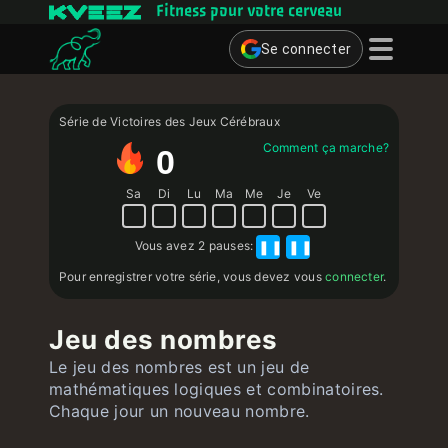
Fitness pour votre cerveau
Se connecter
Jeux cérébraux
Série de Victoires des Jeux Cérébraux
Quiz
Comment ça marche?
0
Utilisateur
Sa
Di
Lu
Ma
Me
Je
Ve
Contact
Vous avez
2 pauses
:
❚❚
❚❚
Pour enregistrer votre série, vous devez vous
connecter
.
Jeu des nombres
Le jeu des nombres est un jeu de
mathématiques logiques et combinatoires.
Chaque jour un nouveau nombre.