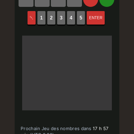
␡
1
2
3
4
5
ENTER
Prochain Jeu des nombres dans
17 h 57