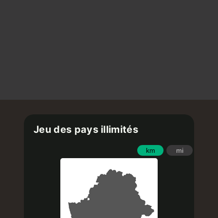
Jeu des pays illimités
km
mi