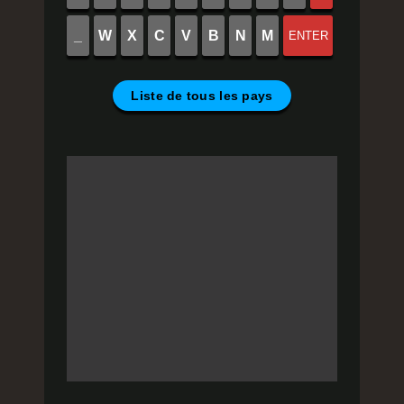
_
W
X
C
V
B
N
M
ENTER
Liste de tous les pays