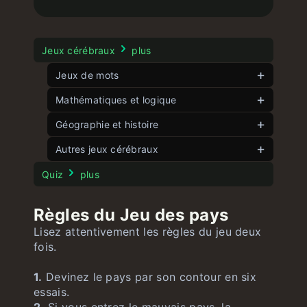
Jeux cérébraux
plus
Jeux de mots
Wordle français
Mathématiques et logique
illimité
Mots doubles
Jeu d’angle
Géographie et histoire
illimité
illimité
Le Mot Wordle
Cinq angles
Jeu des drapeaux
illimité
Autres jeux cérébraux
illimité
illimité
Mots rapides
8 Puzzle
Jeu des pays
illimité
illimité
Test de Stroop
illimité
Quiz
plus
15 Puzzle
Jeu des États américains
illimité
illimité
Règles du Jeu des pays
Jeu des nombres
Jeu des drapeaux américains
illimité
illimité
Lisez attentivement les règles du jeu deux
Grande équation
illimité
fois.
1.
Devinez le pays par son contour en six
essais.