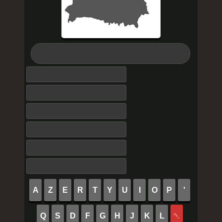
A
Z
E
R
T
Y
U
I
O
P
'
Q
S
D
F
G
H
J
K
L
␡