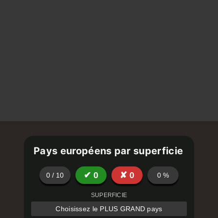
Pays européens par superficie
✔
0
✘
0
0
/
10
0
%
SUPERFICIE
Choisissez le PLUS GRAND pays