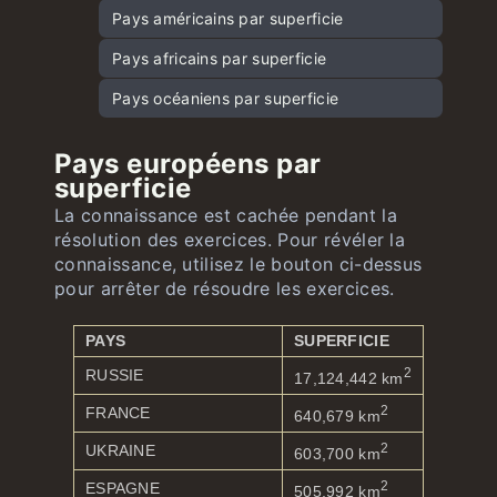
Drapeaux nord-américains et caribéens
Pays américains par superficie
Capitales d’Afrique
Drapeaux sud-américains
Pays africains par superficie
Capitales d’Océanie
Drapeaux océaniens
Pays océaniens par superficie
Pays européens par
superficie
La connaissance est cachée pendant la
résolution des exercices. Pour révéler la
connaissance, utilisez le bouton ci-dessus
pour arrêter de résoudre les exercices.
PAYS
SUPERFICIE
2
RUSSIE
17,124,442 km
2
FRANCE
640,679 km
2
UKRAINE
603,700 km
2
ESPAGNE
505,992 km