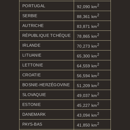
2
PORTUGAL
92,090 km
2
SERBIE
88,361 km
2
AUTRICHE
83,871 km
2
RÉPUBLIQUE TCHÈQUE
78,865 km
2
IRLANDE
70,273 km
2
LITUANIE
65,300 km
2
LETTONIE
64,559 km
2
CROATIE
56,594 km
2
BOSNIE-HERZÉGOVINE
51,209 km
2
SLOVAQUIE
49,037 km
2
ESTONIE
45,227 km
2
DANEMARK
43,094 km
2
PAYS-BAS
41,850 km