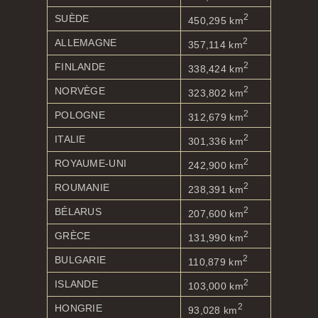
2
SUÈDE
450,295 km
2
ALLEMAGNE
357,114 km
2
FINLANDE
338,424 km
2
NORVÈGE
323,802 km
2
POLOGNE
312,679 km
2
ITALIE
301,336 km
2
ROYAUME-UNI
242,900 km
2
ROUMANIE
238,391 km
2
BÉLARUS
207,600 km
2
GRÈCE
131,990 km
2
BULGARIE
110,879 km
2
ISLANDE
103,000 km
2
HONGRIE
93,028 km