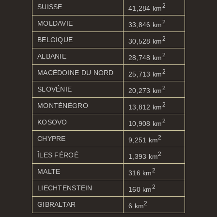
2
SUISSE
41,284 km
2
MOLDAVIE
33,846 km
2
BELGIQUE
30,528 km
2
ALBANIE
28,748 km
2
MACÉDOINE DU NORD
25,713 km
2
SLOVÉNIE
20,273 km
2
MONTÉNÉGRO
13,812 km
2
KOSOVO
10,908 km
2
CHYPRE
9,251 km
2
ÎLES FÉROÉ
1,393 km
2
MALTE
316 km
2
LIECHTENSTEIN
160 km
2
GIBRALTAR
6 km