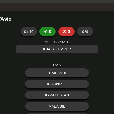
’Asie
✔
0
✘
0
0
/
10
0
%
VILLE CAPITALE
KUALA LUMPUR
PAYS
THAÏLANDE
INDONÉSIE
KAZAKHSTAN
MALAISIE