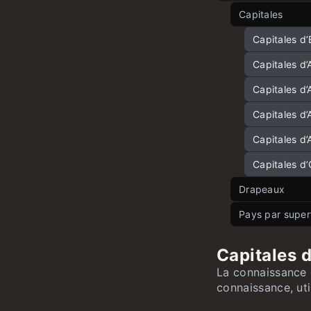
Capitales
Capitales d
Capitales d’
Capitales d
Capitales d
Capitales d’
Capitales d
Drapeaux
Pays par superf
Drapeaux e
Drapeaux as
Pays europé
Capitales d
Drapeaux af
Pays asiatiq
La connaissance e
connaissance, uti
Drapeaux no
Pays américa