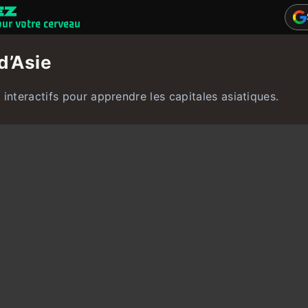
our votre cerveau
Jeux cérébraux
d’Asie
Quiz
 interactifs pour apprendre les capitales asiatiques.
Utilisateur
Contact