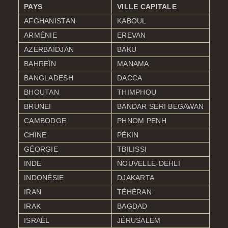
d-américains
ns par superficie
PAYS
VILLE CAPITALE
céaniens
ens par superficie
AFGHANISTAN
KABOUL
ARMÉNIE
EREVAN
AZERBAÏDJAN
BAKU
BAHREÏN
MANAMA
BANGLADESH
DACCA
BHOUTAN
THIMPHOU
BRUNEI
BANDAR SERI BEGAWAN
CAMBODGE
PHNOM PENH
CHINE
PÉKIN
GÉORGIE
TBILISSI
INDE
NOUVELLE-DEHLI
INDONÉSIE
DJAKARTA
IRAN
TÉHÉRAN
IRAK
BAGDAD
ISRAËL
JÉRUSALEM