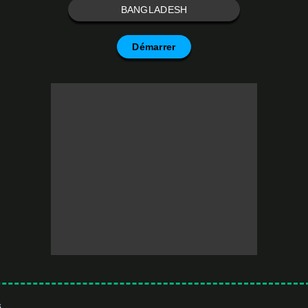
BANGLADESH
Démarrer
s