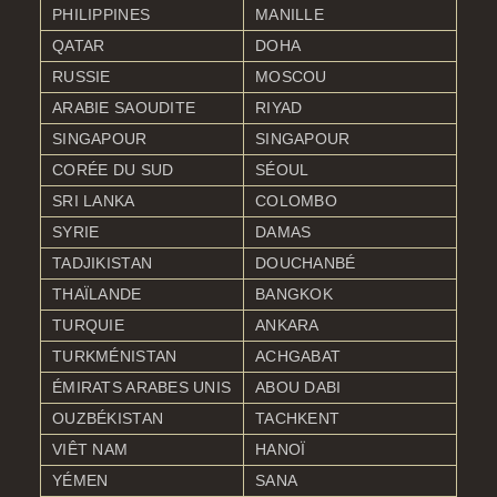
PHILIPPINES
MANILLE
QATAR
DOHA
RUSSIE
MOSCOU
ARABIE SAOUDITE
RIYAD
SINGAPOUR
SINGAPOUR
CORÉE DU SUD
SÉOUL
SRI LANKA
COLOMBO
SYRIE
DAMAS
TADJIKISTAN
DOUCHANBÉ
THAÏLANDE
BANGKOK
TURQUIE
ANKARA
TURKMÉNISTAN
ACHGABAT
ÉMIRATS ARABES UNIS
ABOU DABI
OUZBÉKISTAN
TACHKENT
VIÊT NAM
HANOÏ
YÉMEN
SANA