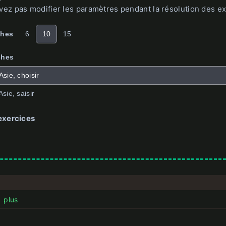
ez pas modifier les paramètres pendant la résolution des ex
ches
6
10
15
ches
Asie, choisir
sie, saisir
exercices
plus