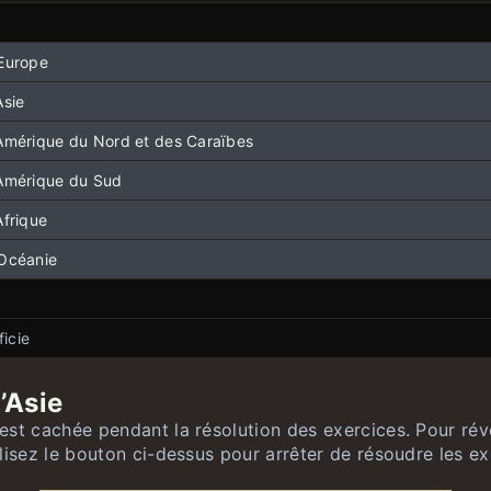
’Europe
Asie
’Amérique du Nord et des Caraïbes
’Amérique du Sud
Afrique
’Océanie
icie
uropéens
iatiques
ens par superficie
’Asie
ricains
ues par superficie
st cachée pendant la résolution des exercices. Pour révé
lisez le bouton ci-dessus pour arrêter de résoudre les ex
rd-américains et caribéens
ins par superficie