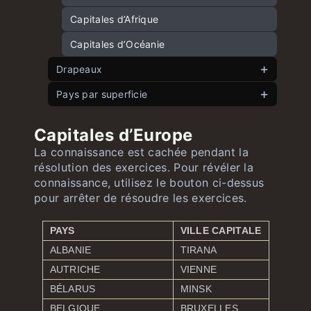
Capitales d’Afrique
Capitales d’Océanie
Drapeaux
Pays par superficie
Drapeaux européens
Drapeaux asiatiques
Pays européens par superficie
Capitales d’Europe
Drapeaux africains
Pays asiatiques par superficie
La connaissance est cachée pendant la
résolution des exercices. Pour révéler la
Drapeaux nord-américains et caribéens
Pays américains par superficie
connaissance, utilisez le bouton ci-dessus
Drapeaux sud-américains
Pays africains par superficie
pour arrêter de résoudre les exercices.
Drapeaux océaniens
Pays océaniens par superficie
PAYS
VILLE CAPITALE
ALBANIE
TIRANA
AUTRICHE
VIENNE
BÉLARUS
MINSK
BELGIQUE
BRUXELLES