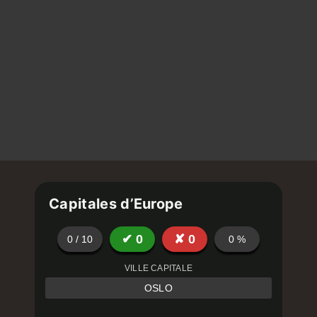
Capitales d’Europe
✔
0
✘
0
0
/
10
0
%
VILLE CAPITALE
OSLO