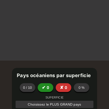
Pays océaniens par superficie
✔
0
✘
0
0
/
10
0
%
SUPERFICIE
Choisissez le PLUS GRAND pays