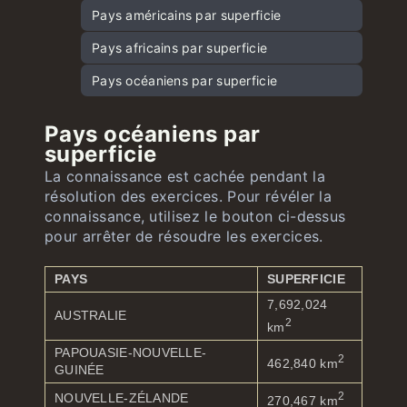
Drapeaux nord-américains et caribéens
Pays américains par superficie
Capitales d’Afrique
Drapeaux sud-américains
Pays africains par superficie
Capitales d’Océanie
Drapeaux océaniens
Pays océaniens par superficie
Pays océaniens par
superficie
La connaissance est cachée pendant la
résolution des exercices. Pour révéler la
connaissance, utilisez le bouton ci-dessus
pour arrêter de résoudre les exercices.
PAYS
SUPERFICIE
7,692,024
AUSTRALIE
2
km
PAPOUASIE-NOUVELLE-
2
462,840 km
GUINÉE
2
NOUVELLE-ZÉLANDE
270,467 km