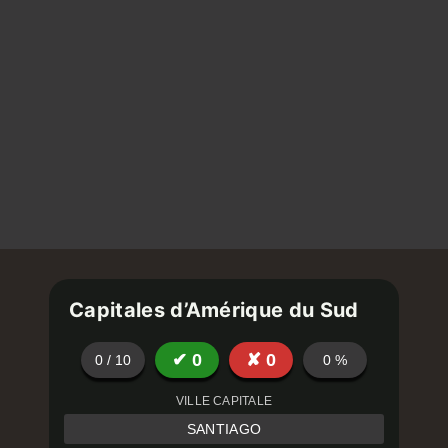
Capitales d’Amérique du Sud
✔
0
✘
0
0
/
10
0
%
VILLE CAPITALE
SANTIAGO