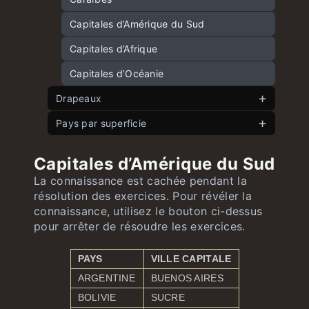
Capitales d’Amérique du Sud
Capitales d’Afrique
Capitales d’Océanie
Drapeaux
Pays par superficie
Drapeaux européens
Drapeaux asiatiques
Pays européens par superficie
Capitales d’Amérique du Sud
Drapeaux africains
Pays asiatiques par superficie
La connaissance est cachée pendant la
résolution des exercices. Pour révéler la
Drapeaux nord-américains et caribéens
Pays américains par superficie
connaissance, utilisez le bouton ci-dessus
Drapeaux sud-américains
Pays africains par superficie
pour arrêter de résoudre les exercices.
Drapeaux océaniens
Pays océaniens par superficie
PAYS
VILLE CAPITALE
ARGENTINE
BUENOS AIRES
BOLIVIE
SUCRE