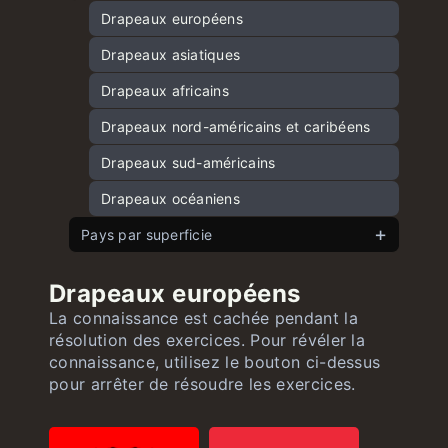
Capitales d’Asie
Drapeaux européens
Capitales d’Amérique du Nord et des
Drapeaux asiatiques
Caraïbes
Drapeaux africains
Capitales d’Amérique du Sud
Drapeaux nord-américains et caribéens
Capitales d’Afrique
Drapeaux sud-américains
Capitales d’Océanie
Drapeaux océaniens
Pays par superficie
Pays européens par superficie
Drapeaux européens
Pays asiatiques par superficie
La connaissance est cachée pendant la
résolution des exercices. Pour révéler la
Pays américains par superficie
connaissance, utilisez le bouton ci-dessus
Pays africains par superficie
pour arrêter de résoudre les exercices.
Pays océaniens par superficie