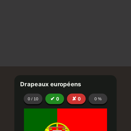
Drapeaux européens
✔
0
✘
0
0
/
10
0
%