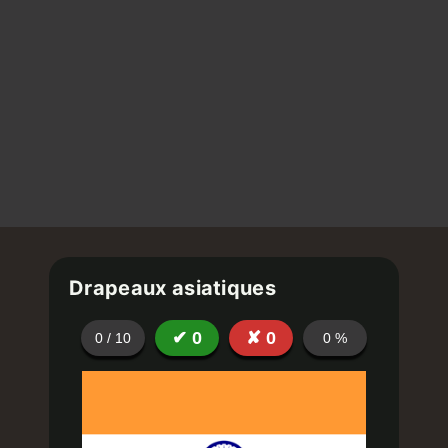
Drapeaux asiatiques
✔
0
✘
0
0
/
10
0
%