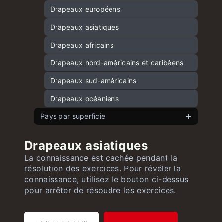
Capitales d’Asie
Drapeaux européens
Capitales d’Amérique du Nord et des
Drapeaux asiatiques
Caraïbes
Drapeaux africains
Capitales d’Amérique du Sud
Drapeaux nord-américains et caribéens
Capitales d’Afrique
Drapeaux sud-américains
Capitales d’Océanie
Drapeaux océaniens
Pays par superficie
Pays européens par superficie
Drapeaux asiatiques
Pays asiatiques par superficie
La connaissance est cachée pendant la
résolution des exercices. Pour révéler la
Pays américains par superficie
connaissance, utilisez le bouton ci-dessus
Pays africains par superficie
pour arrêter de résoudre les exercices.
Pays océaniens par superficie