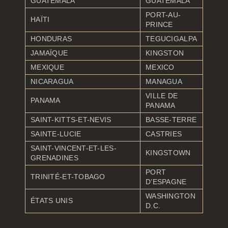
GUATEMALA
GUATEMALA
PORT-AU-
HAÏTI
PRINCE
HONDURAS
TEGUCIGALPA
JAMAÏQUE
KINGSTON
MEXIQUE
MEXICO
NICARAGUA
MANAGUA
VILLE DE
PANAMA
PANAMA
SAINT-KITTS-ET-NEVIS
BASSE-TERRE
SAINTE-LUCIE
CASTRIES
SAINT-VINCENT-ET-LES-
KINGSTOWN
GRENADINES
PORT
TRINITÉ-ET-TOBAGO
D’ESPAGNE
WASHINGTON
ÉTATS UNIS
D.C.