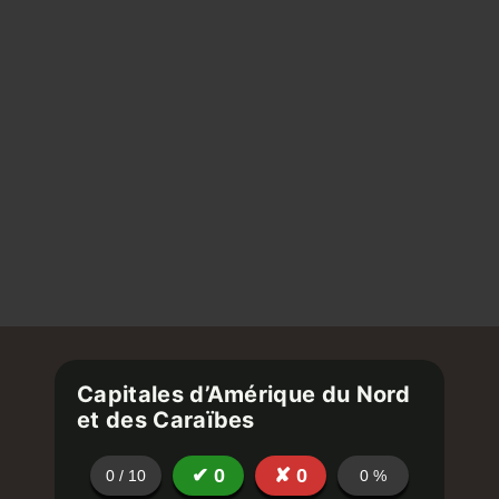
Capitales d’Amérique du Nord
et des Caraïbes
✔
0
✘
0
0
/
10
0
%