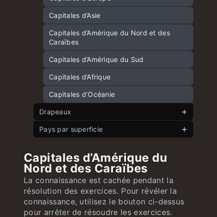
Capitales d’Asie
Capitales d’Amérique du Nord et des
Caraïbes
Capitales d’Amérique du Sud
Capitales d’Afrique
Capitales d’Océanie
Drapeaux
Pays par superficie
Drapeaux européens
Drapeaux asiatiques
Pays européens par superficie
Capitales d’Amérique du
Drapeaux africains
Pays asiatiques par superficie
Nord et des Caraïbes
La connaissance est cachée pendant la
Drapeaux nord-américains et caribéens
Pays américains par superficie
résolution des exercices. Pour révéler la
Drapeaux sud-américains
Pays africains par superficie
connaissance, utilisez le bouton ci-dessus
pour arrêter de résoudre les exercices.
Drapeaux océaniens
Pays océaniens par superficie