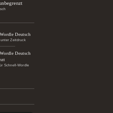
unbegrenzt
tsch
-Wordle Deutsch
 unter Zeitdruck
-Wordle Deutsch
nzt
für Schnell-Wordle