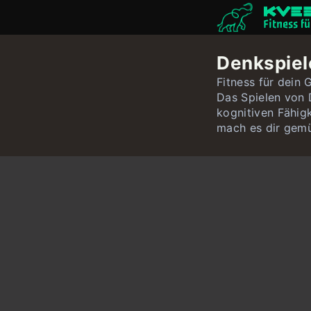
Fitness f
Denkspiel
Fitness für dein 
Das Spielen von 
kognitiven Fähig
mach es dir gemüt