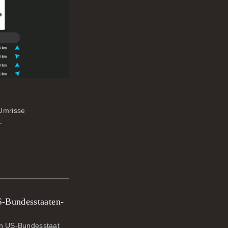
Umrisse
S-Bundesstaaten-
en US-Bundesstaat