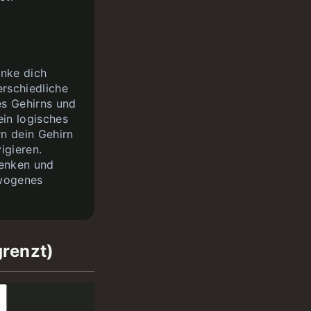
nke dich
erschiedliche
es Gehirns und
ein logisches
n dein Gehirn
igieren.
Denken und
ewogenes
grenzt)