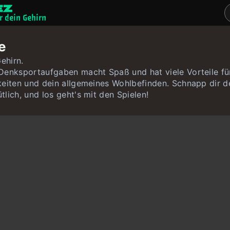
ür dein Gehirn
Denkspiele
e
Quizze
Gehirn.
Denksportaufgaben macht Spaß und hat viele Vorteile fü
Benutzer
keiten und dein allgemeines Wohlbefinden. Schnapp dir d
lich, und los geht's mit den Spielen!
Kontakt