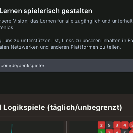
Lernen spielerisch gestalten
nsere Vision, das Lernen für alle zugänglich und unterhal
enlos.
 uns zu unterstützen, ist, Links zu unseren Inhalten in Fo
alen Netzwerken und anderen Plattformen zu teilen.
z.com/de/denkspiele/
 Logikspiele (täglich/unbegrenzt)