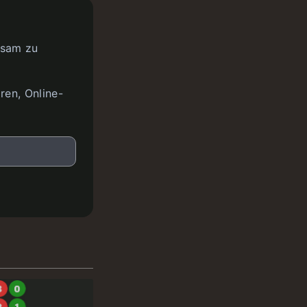
tsam zu
ren, Online-