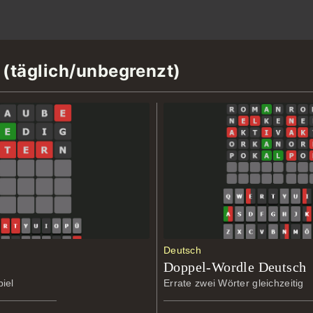
 (täglich/unbegrenzt)
Deutsch
Doppel-Wordle Deutsch
piel
Errate zwei Wörter gleichzeitig