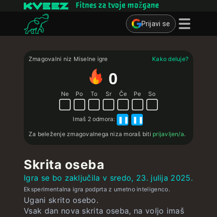
Fitnes za tvoje možgane
Prijavi se
Miselne igre
Zmagovalni niz Miselne igre
Kako deluje?
Kvizi
0
Učne kartice
Ne
Po
To
Sr
Če
Pe
So
Interaktivne vaje
Imaš
2 odmora
:
❚❚
❚❚
Uporabnik
Za beleženje zmagovalnega niza moraš biti
prijavljen/a
.
Ustvari učne kartice
Skrita oseba
Ustvari kviz
Igra se bo zaključila v sredo, 23. julija 2025.
Stik ∴
Eksperimentalna igra podprta z umetno inteligenco.
Ugani skrito osebo.
Vsak dan nova skrita oseba, na voljo imaš