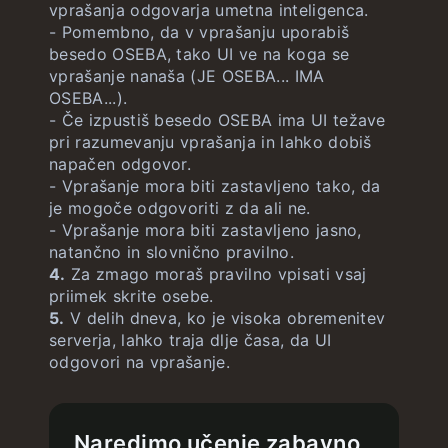
vprašanja odgovarja umetna inteligenca.
- Pomembno, da v vprašanju uporabiš
besedo OSEBA, tako UI ve na koga se
vprašanje nanaša (JE OSEBA... IMA
OSEBA...).
- Če izpustiš besedo OSEBA ima UI težave
pri razumevanju vprašanja in lahko dobiš
napačen odgovor.
- Vprašanje mora biti zastavljeno tako, da
je mogoče odgovoriti z da ali ne.
- Vprašanje mora biti zastavljeno jasno,
natančno in slovnično pravilno.
4.
Za zmago moraš pravilno vpisati vsaj
priimek skrite osebe.
5.
V delih dneva, ko je visoka obremenitev
serverja, lahko traja dlje časa, da UI
odgovori na vprašanje.
Naredimo učenje zabavno