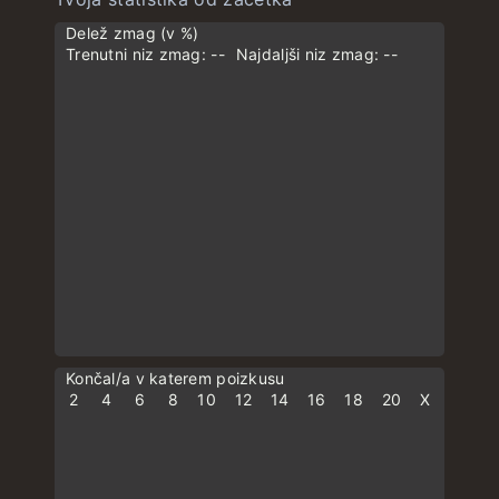
Delež zmag (v %)
Trenutni niz zmag: --
Najdaljši niz zmag: --
Končal/a v katerem poizkusu
2
4
6
8
10
12
14
16
18
20
X