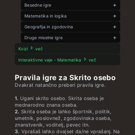
Besedne igre
Matematika in logika
Veliki kontekstle
Kontekstle
Kotle
Geografija in zgodovina
neomejeno
neomejeno
Besedle
Pet kotov
Zastavle
Druge miselne igre
neomejeno
neomejeno
neomejeno
Besedle 4 črke
Sestavljanka 8
Državle
neomejeno
neomejeno
Pesle
neomejeno
Kvizi
več
Sestavljanka 15
Packa
Večja država
neomejeno
neomejeno
Filmle
Interaktivne vaje - Matematika
več
Potapljanje ladjic
Dvojle
ZDAle
neomejeno
neomejeno
neomejeno
Stroopov test
Pravila igre za Skrito osebo
Številko
Besedko
ZDAle zastave
neomejeno
neomejeno
neomejeno
Dvakrat natančno preberi pravila igre.
Enačble
Hitrostle
Geografle
neomejeno
neomejeno
neomejeno
1.
Ugani skrito osebo. Skrita oseba je
Matematle
Letek
mednarodno znana oseba.
2.
Skrita oseba je lahko športnik, politik,
Mestle
neomejeno
umetnik, poslovnež, zgodovinska oseba,
znanstvenik, voditelj, pevec itn.
3.
Vprašaš lahko dvajset da/ne vprašanj. Na