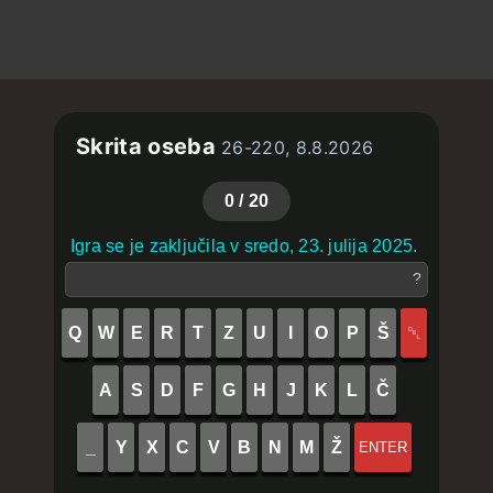
Skrita oseba
26-220, 8.8.2026
0
/ 20
Igra se je zaključila v sredo, 23. julija 2025.
?
Q
W
E
R
T
Z
U
I
O
P
Š
␡
A
S
D
F
G
H
J
K
L
Č
_
Y
X
C
V
B
N
M
Ž
ENTER