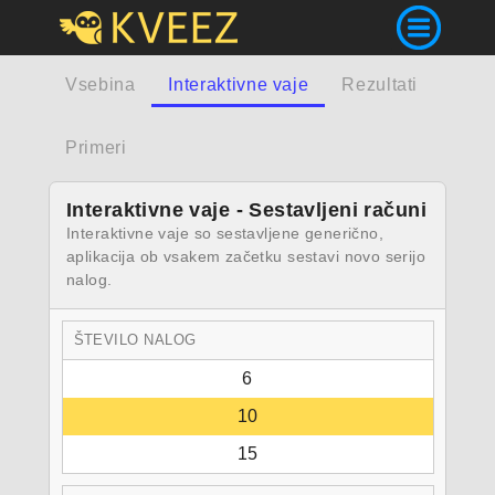
Vsebina
Interaktivne vaje
Rezultati
Primeri
Interaktivne vaje - Sestavljeni računi
Interaktivne vaje so sestavljene generično,
aplikacija ob vsakem začetku sestavi novo serijo
nalog.
ŠTEVILO NALOG
6
10
15