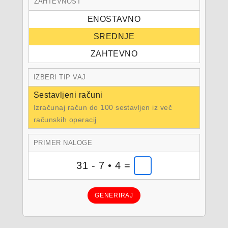
ZAHTEVNOST
ENOSTAVNO
SREDNJE
ZAHTEVNO
IZBERI TIP VAJ
Sestavljeni računi
Izračunaj račun do 100 sestavljen iz več
računskih operacij
PRIMER NALOGE
31 - 7 • 4 =
GENERIRAJ