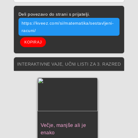
Deli povezavo do strani s prijatelji.
https://kveez.com/si/matematika/sestavljeni-
racuni/
KOPIRAJ
INTERAKTIVNE VAJE, UČNI LISTI ZA 3. RAZRED
Večje, manjše ali je
enako