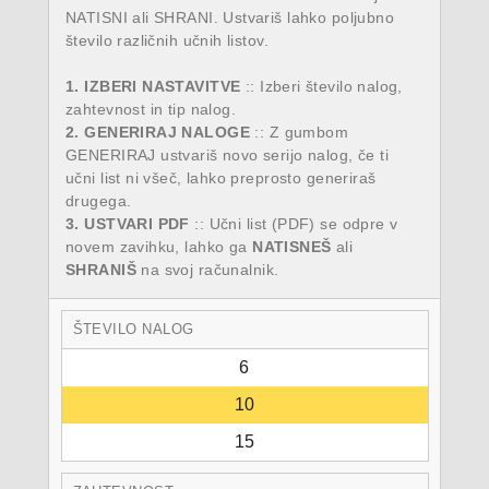
NATISNI ali SHRANI. Ustvariš lahko poljubno
število različnih učnih listov.
1. IZBERI NASTAVITVE
:: Izberi število nalog,
zahtevnost in tip nalog.
2. GENERIRAJ NALOGE
:: Z gumbom
GENERIRAJ ustvariš novo serijo nalog, če ti
učni list ni všeč, lahko preprosto generiraš
drugega.
3. USTVARI PDF
:: Učni list (PDF) se odpre v
novem zavihku, lahko ga
NATISNEŠ
ali
SHRANIŠ
na svoj računalnik.
ŠTEVILO NALOG
6
10
15