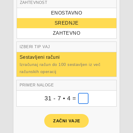
ZAHTEVNOST
ENOSTAVNO
SREDNJE
ZAHTEVNO
IZBERI TIP VAJ
Sestavljeni računi
Izračunaj račun do 100 sestavljen iz več
računskih operacij
PRIMER NALOGE
31 - 7 • 4 =
ZAČNI VAJE