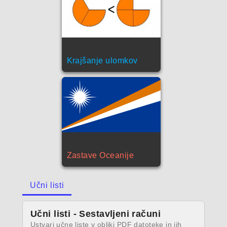
Krajšanje ulomkov
Zastave Oceanije
Učni listi
Učni listi - Sestavljeni računi
Ustvari učne liste v obliki PDF datoteke in jih