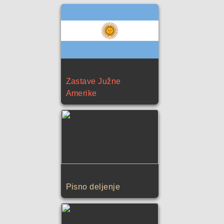
Zastave Južne
Amerike
Pisno deljenje