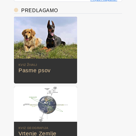
PREDLAGAMO
KVIZ ŽIVALI
Pasme psov
KVIZ GEOGRAFIJA
Vrtenje Zemlje