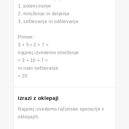
1. potenciranje
2. množenje in deljenje
3. seštevanje in odštevanje
Primer:
3 + 5 • 2 + 7 =
najprej izvedemo množenje
= 3 + 10 + 7 =
in nato seštevanje
= 20
Izrazi z oklepaji
Najprej izvedemo računske operacije v
oklepajih.