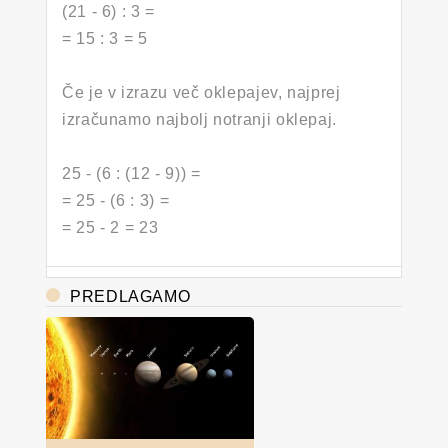
(21 - 6) : 3 =
= 15 : 3 = 5
Če je v izrazu več oklepajev, najprej
izračunamo najbolj notranji oklepaj.
25 - (6 : (12 - 9)) =
= 25 - (6 : 3) =
= 25 - 2 = 23
PREDLAGAMO