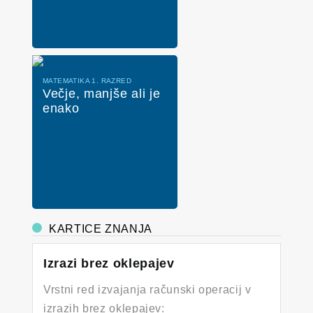
MATEMATIKA 1. RAZRED
Večje, manjše ali je
enako
KARTICE ZNANJA
Izrazi brez oklepajev
Vrstni red izvajanja računski operacij v
izrazih brez oklepajev: