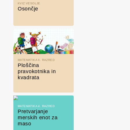
KVIZ VESOLJE
Osončje
MATEMATIKA 6. RAZRED
Ploščina
pravokotnika in
kvadrata
MATEMATIKA 4. RAZRED
Pretvarjanje
merskih enot za
maso