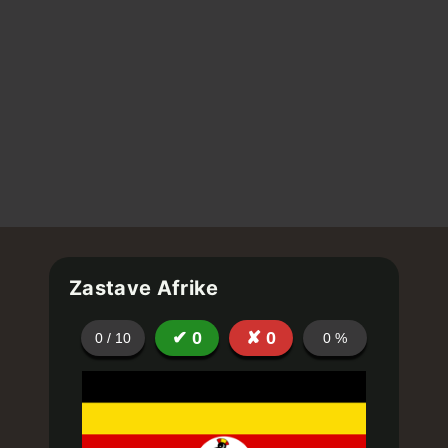
Zastave Afrike
✔
0
✘
0
0
/
10
0
%