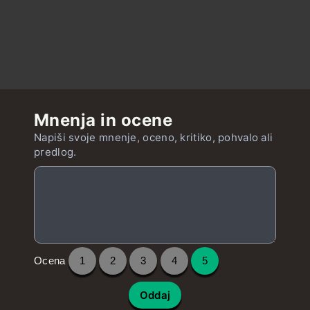
Mnenja in ocene
Napiši svoje mnenje, oceno, kritiko, pohvalo ali
predlog.
Ocena
1
2
3
4
5
Oddaj