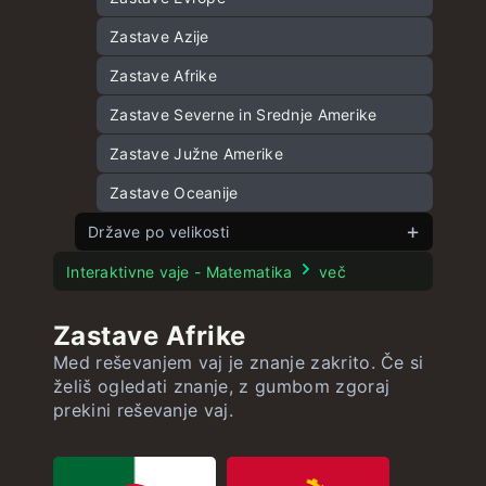
Glavna mesta Severne in Srednje Amerike
Zastave Azije
Glavna mesta Južne Amerike
Zastave Afrike
Glavna mesta Afrike
Zastave Severne in Srednje Amerike
Glavna mesta Oceanije
Zastave Južne Amerike
Zastave Oceanije
Države po velikosti
Evropske države po velikosti
Interaktivne vaje - Matematika
več
Azijske države po velikosti
Zastave Afrike
Ameriške države po velikosti
Med reševanjem vaj je znanje zakrito. Če si
želiš ogledati znanje, z gumbom zgoraj
Afriške države po velikosti
prekini reševanje vaj.
Države Oceanije po velikosti