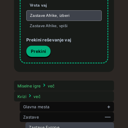
Vrsta vaj
Zastave Afrike, izberi
Zastave Afrike, vpiši
Prekini reševanje vaj
Prekini
Miselne igre
več
Kvizi
več
Glavna mesta
Zastave
Glavna mesta Evrope
Glavna mesta Azije
Zastave Evrope