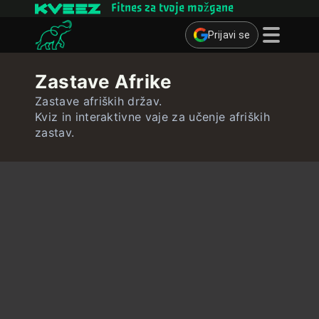
Fitnes za tvoje možgane
Prijavi se
Miselne igre
Zastave Afrike
Kvizi
Zastave afriških držav.
Kviz in interaktivne vaje za učenje afriških
Učne kartice
zastav.
Interaktivne vaje
Uporabnik
Ustvari učne kartice
Ustvari kviz
Stik ∴