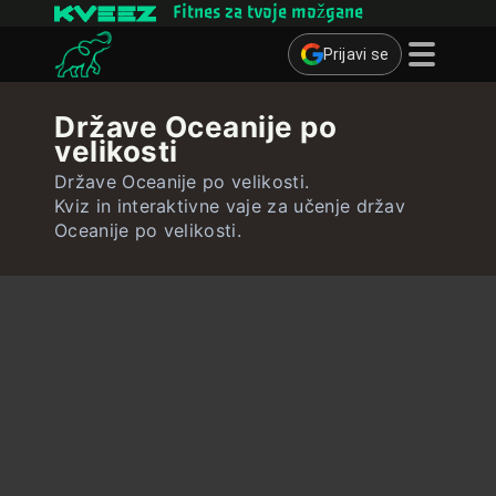
Fitnes za tvoje možgane
Prijavi se
Miselne igre
Države Oceanije po
velikosti
Kvizi
Države Oceanije po velikosti.
Učne kartice
Kviz in interaktivne vaje za učenje držav
Oceanije po velikosti.
Interaktivne vaje
Uporabnik
Ustvari učne kartice
Ustvari kviz
Stik ∴