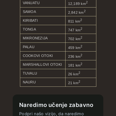
2
VANUATU
12,189 km
2
SAMOA
2,842 km
2
KIRIBATI
811 km
2
TONGA
747 km
2
MIKRONEZIJA
702 km
2
PALAU
459 km
2
COOKOVI OTOKI
236 km
2
MARSHALLOVI OTOKI
181 km
2
TUVALU
26 km
2
NAURU
21 km
Naredimo učenje zabavno
Podpri našo vizijo, da naredimo