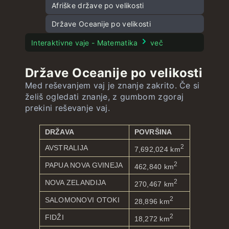
Glavna mesta Oceanije
Zastave Južne Amerike
Afriške države po velikosti
Zastave Oceanije
Države Oceanije po velikosti
Interaktivne vaje - Matematika
več
Države Oceanije po velikosti
Med reševanjem vaj je znanje zakrito. Če si
želiš ogledati znanje, z gumbom zgoraj
prekini reševanje vaj.
DRŽAVA
POVRŠINA
2
AVSTRALIJA
7,692,024 km
2
PAPUA NOVA GVINEJA
462,840 km
2
NOVA ZELANDIJA
270,467 km
2
SALOMONOVI OTOKI
28,896 km
2
FIDŽI
18,272 km