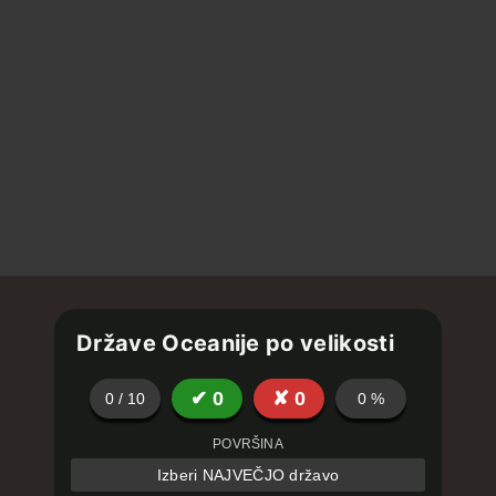
Države Oceanije po velikosti
✔
0
✘
0
0
/
10
0
%
POVRŠINA
Izberi NAJVEČJO državo