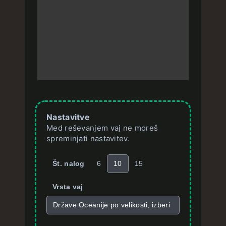
Nastavitve
Med reševanjem vaj ne moreš
spreminjati nastavitev.
Št. nalog
6
10
15
Vrsta vaj
Države Oceanije po velikosti, izberi